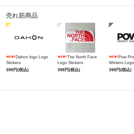
売れ筋商品
Dahon logo Logo
The North Face
Pow Pro
Stickers
Logo Stickers
Winters Logo
398円(税込)
398円(税込)
398円(税込)