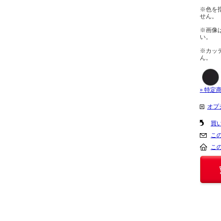
※色を
せん。
※画像
い。
※カッ
ん。
» 特定
オプ
買
こ
こ