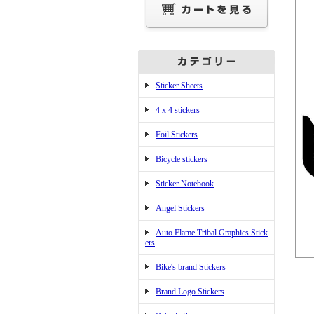
Sticker Sheets
4 x 4 stickers
Foil Stickers
Bicycle stickers
Sticker Notebook
Angel Stickers
Auto Flame Tribal Graphics Stick
ers
Bike's brand Stickers
Brand Logo Stickers