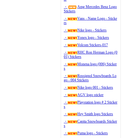
・
Amg Mercedes Benz Logo
Stickers
・
Vans - Name Logo - Sticke
rs
・
Nike logo - Stickers
・
Yonex logo - Stickers
・
Volcom Stickers-017
・
RHC Ron Herman Logo (0
01) Stickers
・
Monena logo (006) Sticker
s
・
Rossignol Snowboards Lo
go - 004 Stickers
・
Nike logo 001 - Stickers
・
AGV logo sticker
・
Playstation logo # 2 Sticker
s
・
Hey Smith logo Stickers
・
Capita Snowboards Sticker
s
・
Puma logo - Stickers