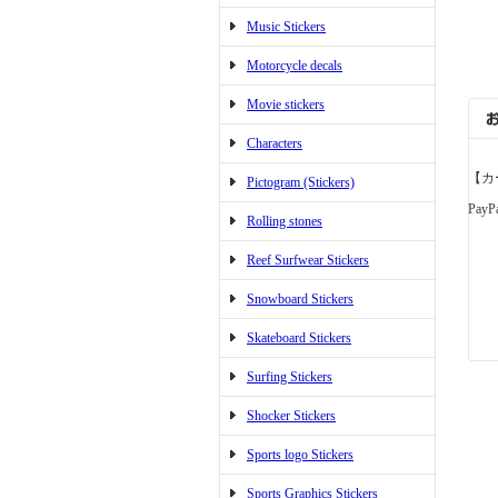
Music Stickers
Motorcycle decals
Movie stickers
Characters
【カ
Pictogram (Stickers)
PayP
Rolling stones
Reef Surfwear Stickers
Snowboard Stickers
Skateboard Stickers
Surfing Stickers
Shocker Stickers
Sports logo Stickers
Sports Graphics Stickers