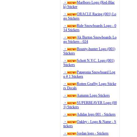
・
Marlboro Logo (Red-Blac
k) Sticker
・
ORACLE Racing (001) Lo
go Stickers
・
Ride Snowboards Logo - 0
14 Stickers
・
Ak Burton Snowboards Lo
go Stickers - 024
・
Bounty-hunter Logo (001)
Stickers
・
Schott N.Y.C. Logo (001)
Stickers
・
Patagonia Snowboard Log
o # 1 Stickers
・
Rotten Graffty Logo Sticke
rs Decals
・
Autumn Logo Stickers
・
SUPERBEAVER Logo (00
1) Stickers
・
Adidas logo 001 - Stickers
・
Oakley - Logo & Name - S
tickers
・
Jordan logo - Stickers