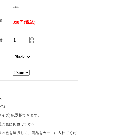
Tern
価
398円(税込)
数
数
(色)
e(サイズ)を,選択できます。
望の色は何色ですか？
望の色を選択して、商品をカートに入れてくだ