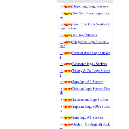
・
Dahon logo Logo Stickers
・
The North Face Logo Stick
ers
・
Pow Protect Our Winters L
ogo Stickers
・
Tern logo Stickers
・
Ellegarden Logo Stickers -
002
・
Pizza of death Logo Sticker
s
・
Panasonic logo - Stickers
・
Tiffany & Co. Logo Sticker
s
・
Sony logo # 2 Stickers
・
Deeluxe Logo Stickers Dec
als
・
Sakanaction Logo Stickers
・
Supreme Logo (003) Sticke
rs
・
Sony logo # 1 Stickers
・
Oakley - O (Original) Stick
er