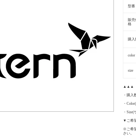
型番
販売
格
購入
color
size
▲▲▲
・購入
・Color
・Siz
▼ご希
※ご希
さい。