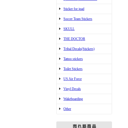
Sticker for ipad
Soccer Team Stickers
SKULL
THE DOCTOR
Tribal Decals(Stickers)
Tattoo stickers
Toilet Stickers
US Air Force
Vinyl Decals
Wakeboarding
Other