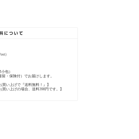
ost）
（国際小包）
d（国際書留・保険付）でお届けします。
上のお買い上げで『送料無料！』】
内のお買い上げの場合、送料398円です。】