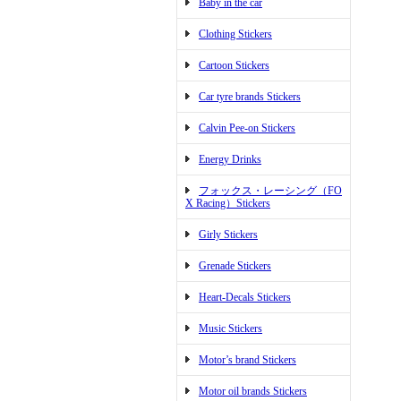
Baby in the car
Clothing Stickers
Cartoon Stickers
Car tyre brands Stickers
Calvin Pee-on Stickers
Energy Drinks
フォックス・レーシング（FO
X Racing）Stickers
Girly Stickers
Grenade Stickers
Heart-Decals Stickers
Music Stickers
Motor’s brand Stickers
Motor oil brands Stickers