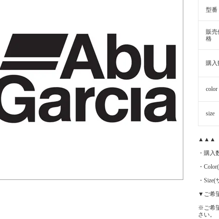
型番
販売
格
購入
color
size
▲▲▲
・購入
・Color
・Siz
▼ご希
※ご希
さい。