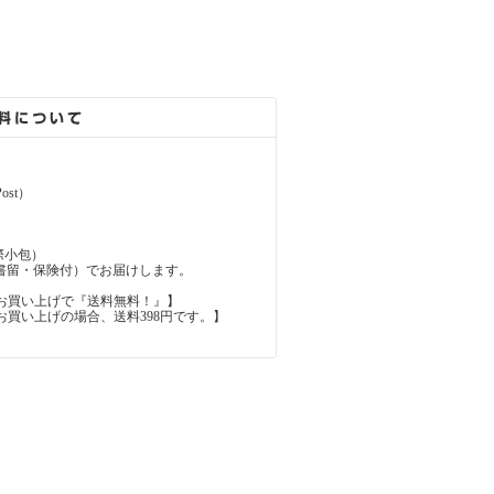
ost）
（国際小包）
d（国際書留・保険付）でお届けします。
上のお買い上げで『送料無料！』】
内のお買い上げの場合、送料398円です。】