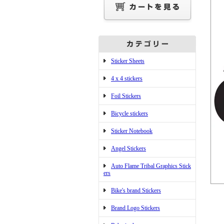
Sticker Sheets
4 x 4 stickers
Foil Stickers
Bicycle stickers
Sticker Notebook
Angel Stickers
Auto Flame Tribal Graphics Stick
ers
Bike's brand Stickers
Brand Logo Stickers