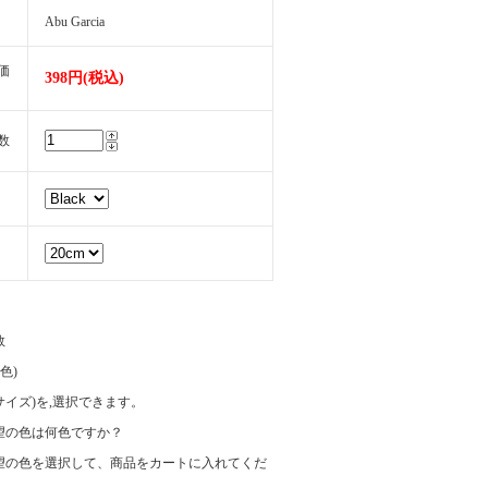
Abu Garcia
価
398円(税込)
数
数
(色)
e(サイズ)を,選択できます。
望の色は何色ですか？
望の色を選択して、商品をカートに入れてくだ