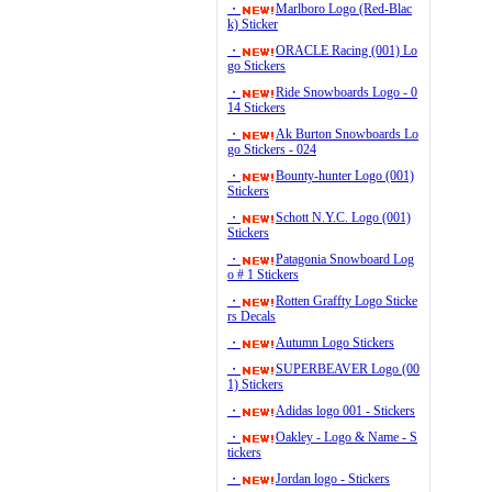
・
Marlboro Logo (Red-Blac
k) Sticker
・
ORACLE Racing (001) Lo
go Stickers
・
Ride Snowboards Logo - 0
14 Stickers
・
Ak Burton Snowboards Lo
go Stickers - 024
・
Bounty-hunter Logo (001)
Stickers
・
Schott N.Y.C. Logo (001)
Stickers
・
Patagonia Snowboard Log
o # 1 Stickers
・
Rotten Graffty Logo Sticke
rs Decals
・
Autumn Logo Stickers
・
SUPERBEAVER Logo (00
1) Stickers
・
Adidas logo 001 - Stickers
・
Oakley - Logo & Name - S
tickers
・
Jordan logo - Stickers