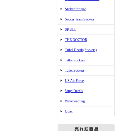
Sticker for ipad
Soccer Team Stickers
SKULL
THE DOCTOR
Tribal Decals(Stickers)
Tattoo stickers
Toilet Stickers
US Air Force
Vinyl Decals
Wakeboarding
Other