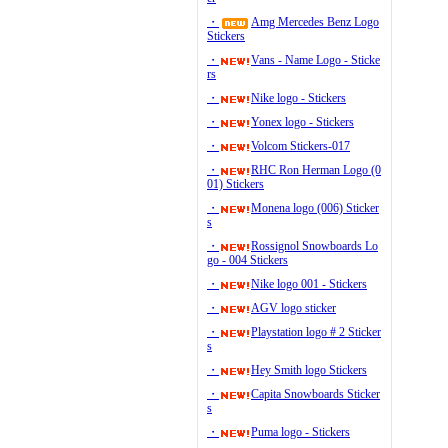
・
Amg Mercedes Benz Logo
Stickers
・
Vans - Name Logo - Sticke
rs
・
Nike logo - Stickers
・
Yonex logo - Stickers
・
Volcom Stickers-017
・
RHC Ron Herman Logo (0
01) Stickers
・
Monena logo (006) Sticker
s
・
Rossignol Snowboards Lo
go - 004 Stickers
・
Nike logo 001 - Stickers
・
AGV logo sticker
・
Playstation logo # 2 Sticker
s
・
Hey Smith logo Stickers
・
Capita Snowboards Sticker
s
・
Puma logo - Stickers