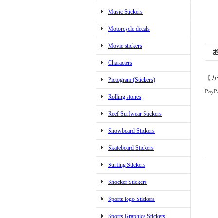
Music Stickers
Motorcycle decals
Movie stickers
Characters
【カ
Pictogram (Stickers)
PayP
Rolling stones
Reef Surfwear Stickers
Snowboard Stickers
Skateboard Stickers
Surfing Stickers
Shocker Stickers
Sports logo Stickers
Sports Graphics Stickers