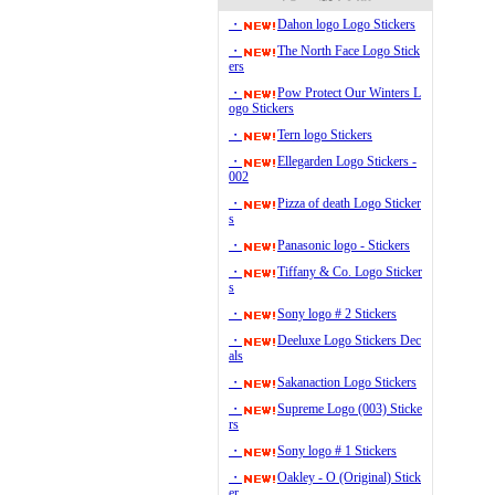
・
Dahon logo Logo Stickers
・
The North Face Logo Stick
ers
・
Pow Protect Our Winters L
ogo Stickers
・
Tern logo Stickers
・
Ellegarden Logo Stickers -
002
・
Pizza of death Logo Sticker
s
・
Panasonic logo - Stickers
・
Tiffany & Co. Logo Sticker
s
・
Sony logo # 2 Stickers
・
Deeluxe Logo Stickers Dec
als
・
Sakanaction Logo Stickers
・
Supreme Logo (003) Sticke
rs
・
Sony logo # 1 Stickers
・
Oakley - O (Original) Stick
er