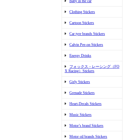
Baby in the car
Clothing Stickers
Cartoon Stickers
Car tyre brands Stickers
Calvin Pee-on Stickers
Energy Drinks
フォックス・レーシング（FO
X Racing）Stickers
Girly Stickers
Grenade Stickers
Heart-Decals Stickers
Music Stickers
Motor’s brand Stickers
Motor oil brands Stickers