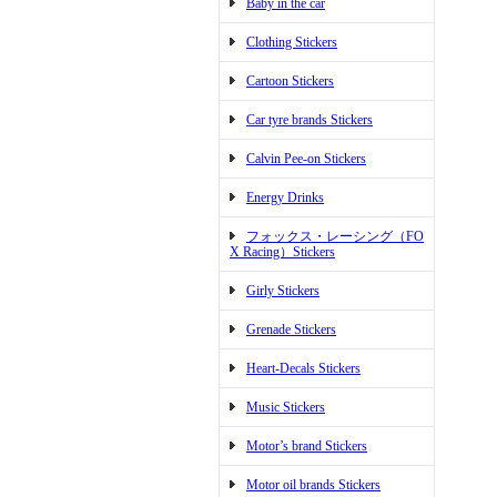
Baby in the car
Clothing Stickers
Cartoon Stickers
Car tyre brands Stickers
Calvin Pee-on Stickers
Energy Drinks
フォックス・レーシング（FO
X Racing）Stickers
Girly Stickers
Grenade Stickers
Heart-Decals Stickers
Music Stickers
Motor’s brand Stickers
Motor oil brands Stickers