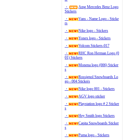
・
Amg Mercedes Benz Logo
Stickers
・
Vans - Name Logo - Sticke
rs
・
Nike logo - Stickers
・
Yonex logo - Stickers
・
Volcom Stickers-017
・
RHC Ron Herman Logo (0
01) Stickers
・
Monena logo (006) Sticker
s
・
Rossignol Snowboards Lo
go - 004 Stickers
・
Nike logo 001 - Stickers
・
AGV logo sticker
・
Playstation logo # 2 Sticker
s
・
Hey Smith logo Stickers
・
Capita Snowboards Sticker
s
・
Puma logo - Stickers