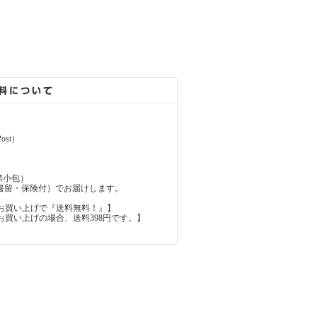
ost）
（国際小包）
d（国際書留・保険付）でお届けします。
上のお買い上げで『送料無料！』】
内のお買い上げの場合、送料398円です。】