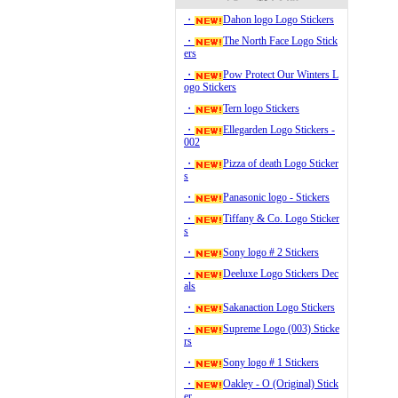
・
Dahon logo Logo Stickers
・
The North Face Logo Stick
ers
・
Pow Protect Our Winters L
ogo Stickers
・
Tern logo Stickers
・
Ellegarden Logo Stickers -
002
・
Pizza of death Logo Sticker
s
・
Panasonic logo - Stickers
・
Tiffany & Co. Logo Sticker
s
・
Sony logo # 2 Stickers
・
Deeluxe Logo Stickers Dec
als
・
Sakanaction Logo Stickers
・
Supreme Logo (003) Sticke
rs
・
Sony logo # 1 Stickers
・
Oakley - O (Original) Stick
er