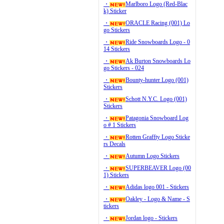
・
Marlboro Logo (Red-Blac
k) Sticker
・
ORACLE Racing (001) Lo
go Stickers
・
Ride Snowboards Logo - 0
14 Stickers
・
Ak Burton Snowboards Lo
go Stickers - 024
・
Bounty-hunter Logo (001)
Stickers
・
Schott N.Y.C. Logo (001)
Stickers
・
Patagonia Snowboard Log
o # 1 Stickers
・
Rotten Graffty Logo Sticke
rs Decals
・
Autumn Logo Stickers
・
SUPERBEAVER Logo (00
1) Stickers
・
Adidas logo 001 - Stickers
・
Oakley - Logo & Name - S
tickers
・
Jordan logo - Stickers