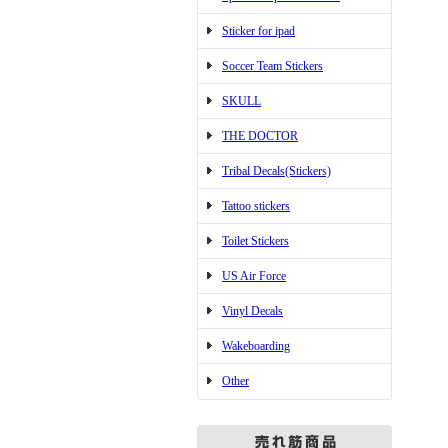
Sticker for ipad
Soccer Team Stickers
SKULL
THE DOCTOR
Tribal Decals(Stickers)
Tattoo stickers
Toilet Stickers
US Air Force
Vinyl Decals
Wakeboarding
Other