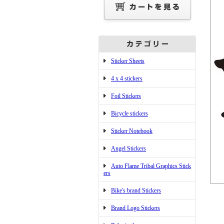
Sticker Sheets
4 x 4 stickers
Foil Stickers
Bicycle stickers
Sticker Notebook
Angel Stickers
Auto Flame Tribal Graphics Stick
ers
Bike's brand Stickers
Brand Logo Stickers