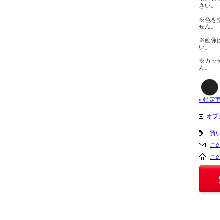
さい。
※色を
せん。
※画像
い。
※カッ
ん。
» 特定
オプ
買
こ
こ