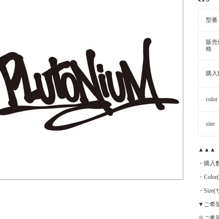
型番
販売
格
購入
color
size
▲▲▲
・購入
・Color
・Siz
▼ご希
※ご希