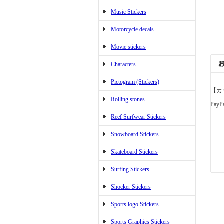
Music Stickers
Motorcycle decals
Movie stickers
Characters
Pictogram (Stickers)
【カ
Rolling stones
PayP
Reef Surfwear Stickers
Snowboard Stickers
Skateboard Stickers
Surfing Stickers
Shocker Stickers
Sports logo Stickers
Sports Graphics Stickers