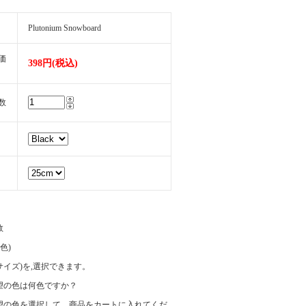
Plutonium Snowboard
価
398円(税込)
数
数
(色)
e(サイズ)を,選択できます。
望の色は何色ですか？
望の色を選択して、商品をカートに入れてくだ