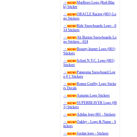
・
Marlboro Logo (Red-Blac
k) Sticker
・
ORACLE Racing (001) Lo
go Stickers
・
Ride Snowboards Logo - 0
14 Stickers
・
Ak Burton Snowboards Lo
go Stickers - 024
・
Bounty-hunter Logo (001)
Stickers
・
Schott N.Y.C. Logo (001)
Stickers
・
Patagonia Snowboard Log
o # 1 Stickers
・
Rotten Graffty Logo Sticke
rs Decals
・
Autumn Logo Stickers
・
SUPERBEAVER Logo (00
1) Stickers
・
Adidas logo 001 - Stickers
・
Oakley - Logo & Name - S
tickers
・
Jordan logo - Stickers