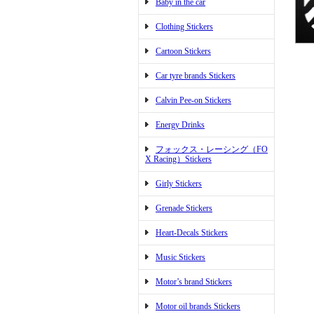
Baby in the car
Clothing Stickers
Cartoon Stickers
Car tyre brands Stickers
Calvin Pee-on Stickers
Energy Drinks
フォックス・レーシング（FO
X Racing）Stickers
Girly Stickers
Grenade Stickers
Heart-Decals Stickers
Music Stickers
Motor’s brand Stickers
Motor oil brands Stickers