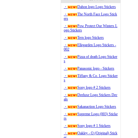
・
Dahon logo Logo Stickers
・
The North Face Logo Stick
ers
・
Pow Protect Our Winters L
ogo Stickers
・
Tern logo Stickers
・
Ellegarden Logo Stickers -
002
・
Pizza of death Logo Sticker
s
・
Panasonic logo - Stickers
・
Tiffany & Co. Logo Sticker
s
・
Sony logo # 2 Stickers
・
Deeluxe Logo Stickers Dec
als
・
Sakanaction Logo Stickers
・
Supreme Logo (003) Sticke
rs
・
Sony logo # 1 Stickers
・
Oakley - O (Original) Stick
er