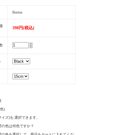
Burton
価
398円(税込)
数
s
数
(色)
e(サイズ)を,選択できます。
望の色は何色ですか？
望の色を選択して、商品をカートに入れてくだ