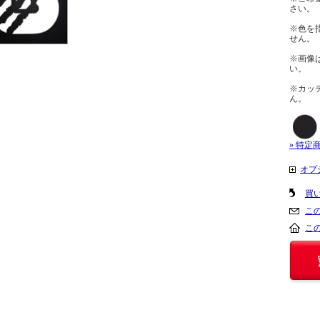
さい。
※色を
せん。
※画像
い。
※カッ
ん。
» 特定
オプ
買
こ
こ