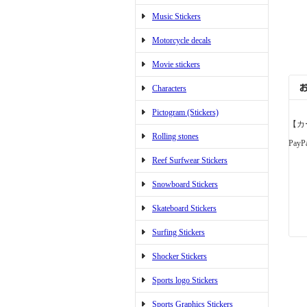
Music Stickers
Motorcycle decals
Movie stickers
Characters
Pictogram (Stickers)
【カ
Rolling stones
PayP
Reef Surfwear Stickers
Snowboard Stickers
Skateboard Stickers
Surfing Stickers
Shocker Stickers
Sports logo Stickers
Sports Graphics Stickers