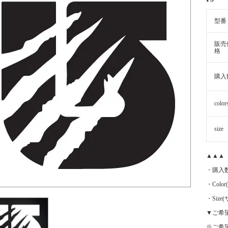
型番
販売
格
購入
color
size
▲▲▲
・購入
・Color
・Siz
▼ご希
※ご希