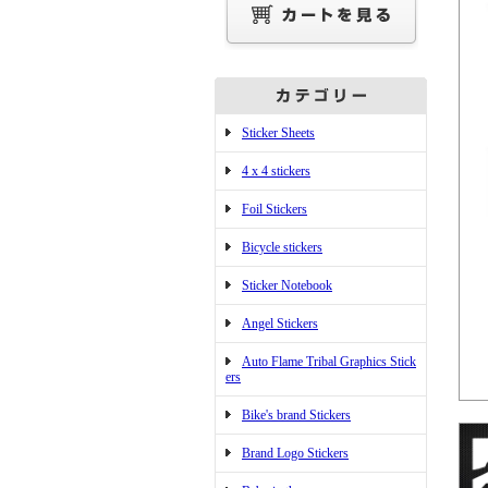
Sticker Sheets
4 x 4 stickers
Foil Stickers
Bicycle stickers
Sticker Notebook
Angel Stickers
Auto Flame Tribal Graphics Stick
ers
Bike's brand Stickers
Brand Logo Stickers