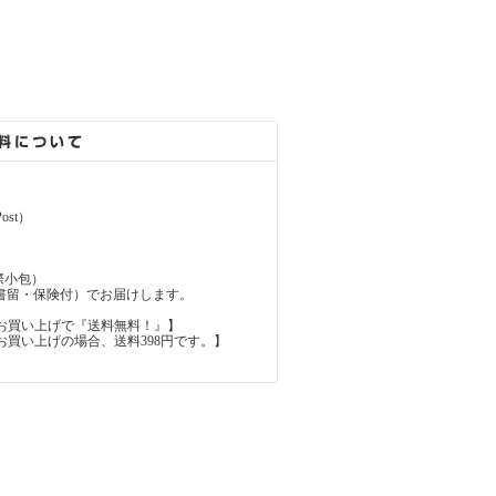
ost）
（国際小包）
d（国際書留・保険付）でお届けします。
上のお買い上げで『送料無料！』】
内のお買い上げの場合、送料398円です。】