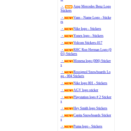
・
Amg Mercedes Benz Logo
Stickers
・
Vans - Name Logo - Sticke
rs
・
Nike logo - Stickers
・
Yonex logo - Stickers
・
Volcom Stickers-017
・
RHC Ron Herman Logo (0
01) Stickers
・
Monena logo (006) Sticker
s
・
Rossignol Snowboards Lo
go - 004 Stickers
・
Nike logo 001 - Stickers
・
AGV logo sticker
・
Playstation logo # 2 Sticker
s
・
Hey Smith logo Stickers
・
Capita Snowboards Sticker
s
・
Puma logo - Stickers