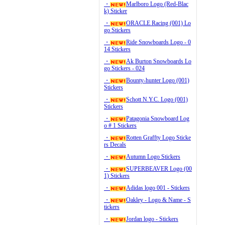
・
Marlboro Logo (Red-Blac
k) Sticker
・
ORACLE Racing (001) Lo
go Stickers
・
Ride Snowboards Logo - 0
14 Stickers
・
Ak Burton Snowboards Lo
go Stickers - 024
・
Bounty-hunter Logo (001)
Stickers
・
Schott N.Y.C. Logo (001)
Stickers
・
Patagonia Snowboard Log
o # 1 Stickers
・
Rotten Graffty Logo Sticke
rs Decals
・
Autumn Logo Stickers
・
SUPERBEAVER Logo (00
1) Stickers
・
Adidas logo 001 - Stickers
・
Oakley - Logo & Name - S
tickers
・
Jordan logo - Stickers