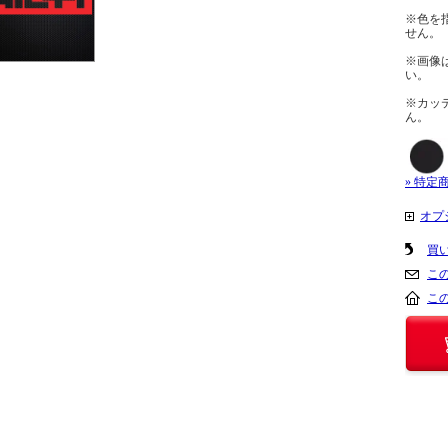
※色を
せん。
※画像
い。
※カッ
ん。
» 特定
オプ
買
こ
こ