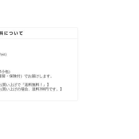
ost）
（国際小包）
d（国際書留・保険付）でお届けします。
上のお買い上げで『送料無料！』】
内のお買い上げの場合、送料398円です。】