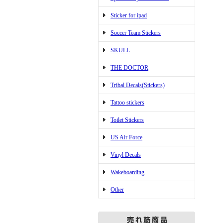
Sticker for ipad
Soccer Team Stickers
SKULL
THE DOCTOR
Tribal Decals(Stickers)
Tattoo stickers
Toilet Stickers
US Air Force
Vinyl Decals
Wakeboarding
Other