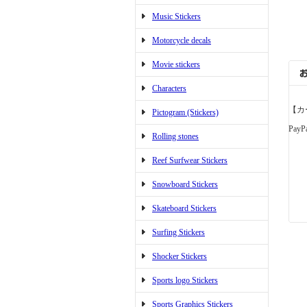
Music Stickers
Motorcycle decals
Movie stickers
Characters
【カ
Pictogram (Stickers)
PayP
Rolling stones
Reef Surfwear Stickers
Snowboard Stickers
Skateboard Stickers
Surfing Stickers
Shocker Stickers
Sports logo Stickers
Sports Graphics Stickers