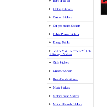
Baby in the car
Clothing Stickers
Cartoon Stickers
Car tyre brands Stickers
Calvin Pee-on Stickers
Energy Drinks
フォックス・レーシング（FO
X Racing）Stickers
Girly Stickers
Grenade Stickers
Heart-Decals Stickers
Music Stickers
Motor’s brand Stickers
Motor oil brands Stickers