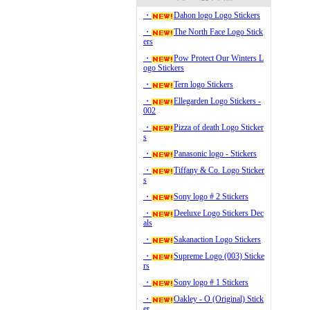
・
Dahon logo Logo Stickers
・
The North Face Logo Stick
ers
・
Pow Protect Our Winters L
ogo Stickers
・
Tern logo Stickers
・
Ellegarden Logo Stickers -
002
・
Pizza of death Logo Sticker
s
・
Panasonic logo - Stickers
・
Tiffany & Co. Logo Sticker
s
・
Sony logo # 2 Stickers
・
Deeluxe Logo Stickers Dec
als
・
Sakanaction Logo Stickers
・
Supreme Logo (003) Sticke
rs
・
Sony logo # 1 Stickers
・
Oakley - O (Original) Stick
er