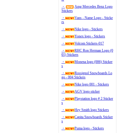
・
Amg Mercedes Benz Logo
Stickers
・
Vans - Name Logo - Sticke
rs
・
Nike logo - Stickers
・
Yonex logo - Stickers
・
Volcom Stickers-017
・
RHC Ron Herman Logo (0
01) Stickers
・
Monena logo (006) Sticker
s
・
Rossignol Snowboards Lo
go - 004 Stickers
・
Nike logo 001 - Stickers
・
AGV logo sticker
・
Playstation logo # 2 Sticker
s
・
Hey Smith logo Stickers
・
Capita Snowboards Sticker
s
・
Puma logo - Stickers