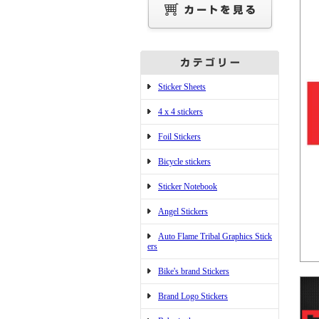
Sticker Sheets
4 x 4 stickers
Foil Stickers
Bicycle stickers
Sticker Notebook
Angel Stickers
Auto Flame Tribal Graphics Stick
ers
Bike's brand Stickers
Brand Logo Stickers