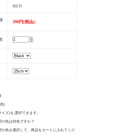
HILTI
価
398円(税込)
数
数
(色)
e(サイズ)を,選択できます。
望の色は何色ですか？
望の色を選択して、商品をカートに入れてくだ