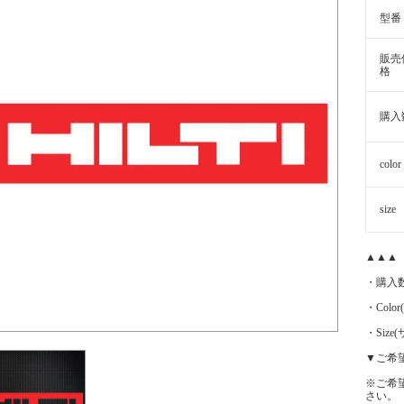
型番
販売
格
購入
color
size
▲▲▲
・購入
・Color
・Siz
▼ご希
※ご希
さい。