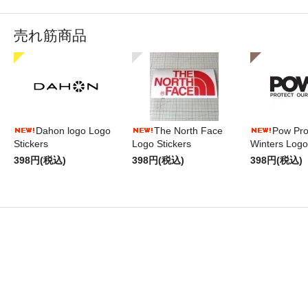
売れ筋商品
Dahon logo Logo
The North Face
Pow Pro
Stickers
Logo Stickers
Winters Logo
398円(税込)
398円(税込)
398円(税込)