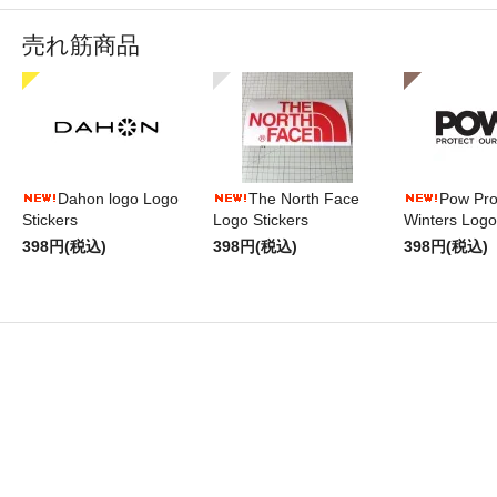
売れ筋商品
Dahon logo Logo
The North Face
Pow Pro
Stickers
Logo Stickers
Winters Logo
398円(税込)
398円(税込)
398円(税込)