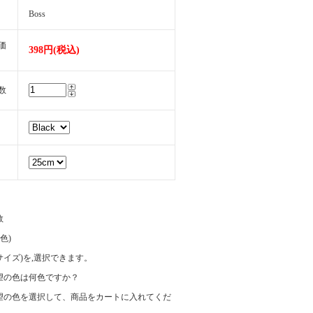
Boss
価
398円(税込)
数
数
(色)
e(サイズ)を,選択できます。
望の色は何色ですか？
望の色を選択して、商品をカートに入れてくだ