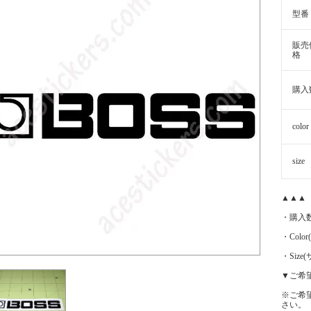
型番
販売
格
購入
color
size
▲▲▲
・購入
・Color
・Siz
▼ご希
※ご希
さい。