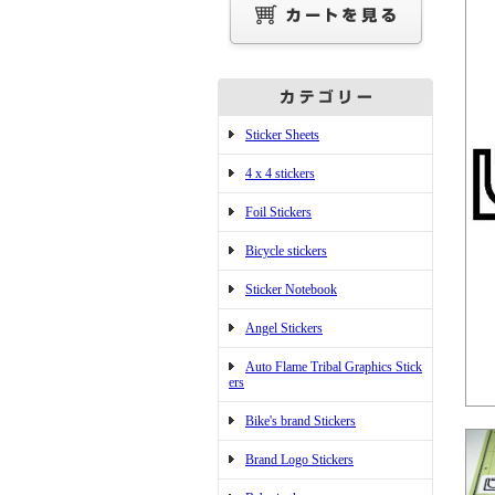
Sticker Sheets
4 x 4 stickers
Foil Stickers
Bicycle stickers
Sticker Notebook
Angel Stickers
Auto Flame Tribal Graphics Stick
ers
Bike's brand Stickers
Brand Logo Stickers