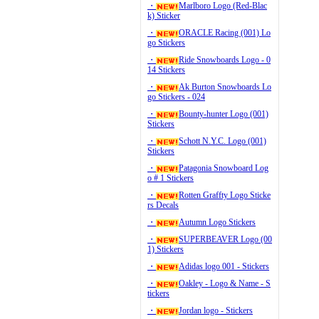
・
Marlboro Logo (Red-Blac
k) Sticker
・
ORACLE Racing (001) Lo
go Stickers
・
Ride Snowboards Logo - 0
14 Stickers
・
Ak Burton Snowboards Lo
go Stickers - 024
・
Bounty-hunter Logo (001)
Stickers
・
Schott N.Y.C. Logo (001)
Stickers
・
Patagonia Snowboard Log
o # 1 Stickers
・
Rotten Graffty Logo Sticke
rs Decals
・
Autumn Logo Stickers
・
SUPERBEAVER Logo (00
1) Stickers
・
Adidas logo 001 - Stickers
・
Oakley - Logo & Name - S
tickers
・
Jordan logo - Stickers