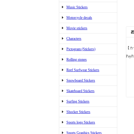
Music Stickers
Motorcycle decals
Movie stickers
Characters
【カ
Pictogram (Stickers)
PayP
Rolling stones
Reef Surfwear Stickers
Snowboard Stickers
Skateboard Stickers
Surfing Stickers
Shocker Stickers
Sports logo Stickers
Sports Graphics Stickers