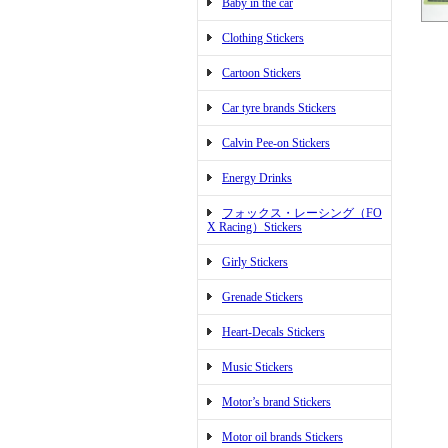
Baby in the car
Clothing Stickers
Cartoon Stickers
Car tyre brands Stickers
Calvin Pee-on Stickers
Energy Drinks
フォックス・レーシング（FO
X Racing）Stickers
Girly Stickers
Grenade Stickers
Heart-Decals Stickers
Music Stickers
Motor’s brand Stickers
Motor oil brands Stickers