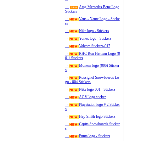
・
Amg Mercedes Benz Logo
Stickers
・
Vans - Name Logo - Sticke
rs
・
Nike logo - Stickers
・
Yonex logo - Stickers
・
Volcom Stickers-017
・
RHC Ron Herman Logo (0
01) Stickers
・
Monena logo (006) Sticker
s
・
Rossignol Snowboards Lo
go - 004 Stickers
・
Nike logo 001 - Stickers
・
AGV logo sticker
・
Playstation logo # 2 Sticker
s
・
Hey Smith logo Stickers
・
Capita Snowboards Sticker
s
・
Puma logo - Stickers