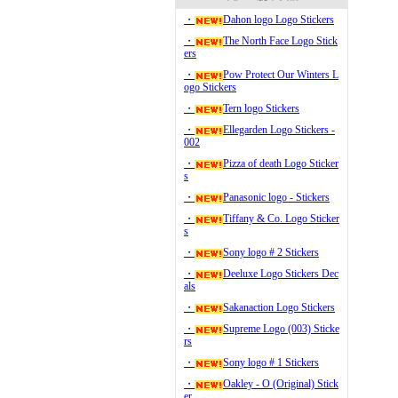
・
Dahon logo Logo Stickers
・
The North Face Logo Stick
ers
・
Pow Protect Our Winters L
ogo Stickers
・
Tern logo Stickers
・
Ellegarden Logo Stickers -
002
・
Pizza of death Logo Sticker
s
・
Panasonic logo - Stickers
・
Tiffany & Co. Logo Sticker
s
・
Sony logo # 2 Stickers
・
Deeluxe Logo Stickers Dec
als
・
Sakanaction Logo Stickers
・
Supreme Logo (003) Sticke
rs
・
Sony logo # 1 Stickers
・
Oakley - O (Original) Stick
er