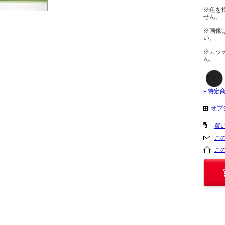
※色を
せん。
※画像
い。
※カッ
ん。
» 特定
オプ
買
こ
こ