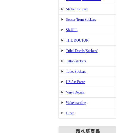
Sticker for ipad
Soccer Team Stickers
SKULL
THE DOCTOR
Tribal Decals(Stickers)
Tattoo stickers
Toilet Stickers
US Air Force
Vinyl Decals
Wakeboarding
Other