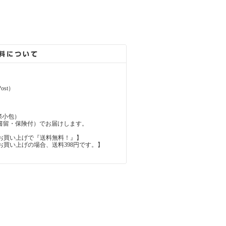
ost）
（国際小包）
d（国際書留・保険付）でお届けします。
上のお買い上げで『送料無料！』】
内のお買い上げの場合、送料398円です。】