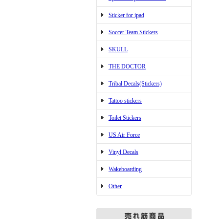
Sticker for ipad
Soccer Team Stickers
SKULL
THE DOCTOR
Tribal Decals(Stickers)
Tattoo stickers
Toilet Stickers
US Air Force
Vinyl Decals
Wakeboarding
Other