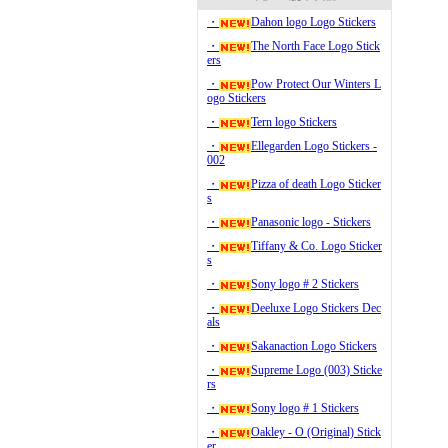
・
Dahon logo Logo Stickers
・
The North Face Logo Stick
ers
・
Pow Protect Our Winters L
ogo Stickers
・
Tern logo Stickers
・
Ellegarden Logo Stickers -
002
・
Pizza of death Logo Sticker
s
・
Panasonic logo - Stickers
・
Tiffany & Co. Logo Sticker
s
・
Sony logo # 2 Stickers
・
Deeluxe Logo Stickers Dec
als
・
Sakanaction Logo Stickers
・
Supreme Logo (003) Sticke
rs
・
Sony logo # 1 Stickers
・
Oakley - O (Original) Stick
er