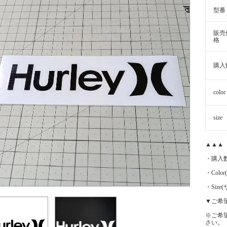
型番
販売
格
購入
color
size
▲▲▲
・購入
・Color
・Siz
▼ご希
※ご希
さい。