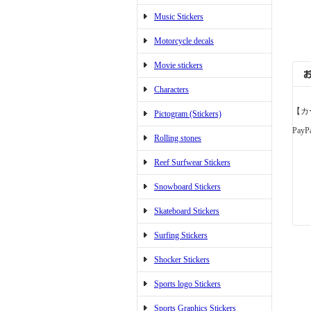
Music Stickers
Motorcycle decals
Movie stickers
Characters
【カ
Pictogram (Stickers)
PayP
Rolling stones
Reef Surfwear Stickers
Snowboard Stickers
Skateboard Stickers
Surfing Stickers
Shocker Stickers
Sports logo Stickers
Sports Graphics Stickers