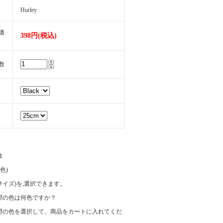
Hurley
価
398円(税込)
数
数
(色)
e(サイズ)を,選択できます。
望の色は何色ですか？
望の色を選択して、商品をカートに入れてくだ