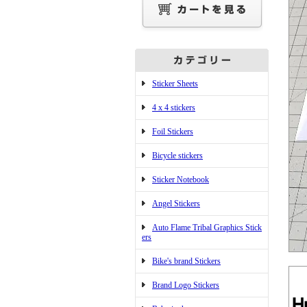
Sticker Sheets
4 x 4 stickers
Foil Stickers
Bicycle stickers
Sticker Notebook
Angel Stickers
Auto Flame Tribal Graphics Stick
ers
Bike's brand Stickers
Brand Logo Stickers