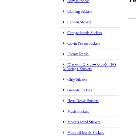
Baby in the car
Clothing Stickers
Cartoon Stickers
Car tyre brands Stickers
Calvin Pee-on Stickers
Energy Drinks
フォックス・レーシング（FO
X Racing）Stickers
Girly Stickers
Grenade Stickers
Heart-Decals Stickers
Music Stickers
Motor’s brand Stickers
Motor oil brands Stickers