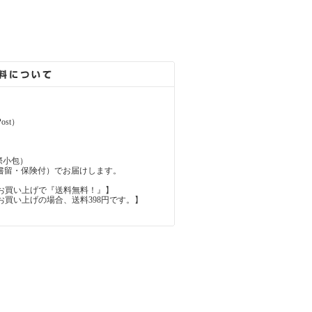
ost）
（国際小包）
d（国際書留・保険付）でお届けします。
上のお買い上げで『送料無料！』】
内のお買い上げの場合、送料398円です。】