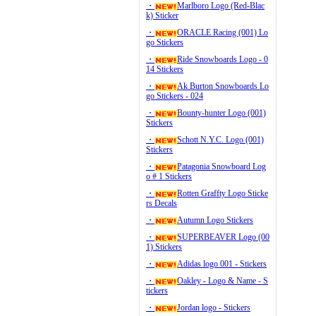
・
Marlboro Logo (Red-Blac
k) Sticker
・
ORACLE Racing (001) Lo
go Stickers
・
Ride Snowboards Logo - 0
14 Stickers
・
Ak Burton Snowboards Lo
go Stickers - 024
・
Bounty-hunter Logo (001)
Stickers
・
Schott N.Y.C. Logo (001)
Stickers
・
Patagonia Snowboard Log
o # 1 Stickers
・
Rotten Graffty Logo Sticke
rs Decals
・
Autumn Logo Stickers
・
SUPERBEAVER Logo (00
1) Stickers
・
Adidas logo 001 - Stickers
・
Oakley - Logo & Name - S
tickers
・
Jordan logo - Stickers