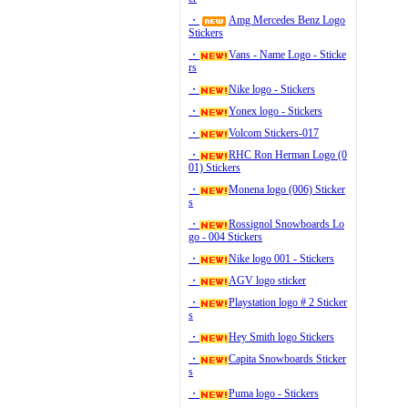
・
Amg Mercedes Benz Logo
Stickers
・
Vans - Name Logo - Sticke
rs
・
Nike logo - Stickers
・
Yonex logo - Stickers
・
Volcom Stickers-017
・
RHC Ron Herman Logo (0
01) Stickers
・
Monena logo (006) Sticker
s
・
Rossignol Snowboards Lo
go - 004 Stickers
・
Nike logo 001 - Stickers
・
AGV logo sticker
・
Playstation logo # 2 Sticker
s
・
Hey Smith logo Stickers
・
Capita Snowboards Sticker
s
・
Puma logo - Stickers