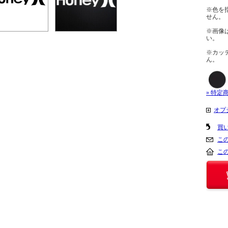
※色を
せん。
※画像
い。
※カッ
ん。
» 特定
オプ
買
こ
こ