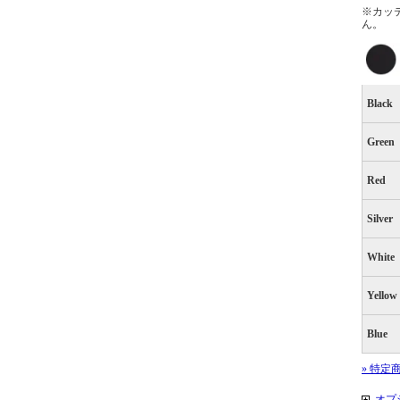
※カッ
ん。
Black
Green
Red
Silver
White
Yellow
Blue
» 特定
オプ