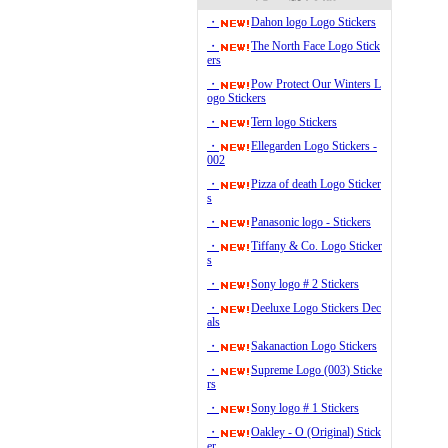
・
Dahon logo Logo Stickers
・
The North Face Logo Stick
ers
・
Pow Protect Our Winters L
ogo Stickers
・
Tern logo Stickers
・
Ellegarden Logo Stickers -
002
・
Pizza of death Logo Sticker
s
・
Panasonic logo - Stickers
・
Tiffany & Co. Logo Sticker
s
・
Sony logo # 2 Stickers
・
Deeluxe Logo Stickers Dec
als
・
Sakanaction Logo Stickers
・
Supreme Logo (003) Sticke
rs
・
Sony logo # 1 Stickers
・
Oakley - O (Original) Stick
er