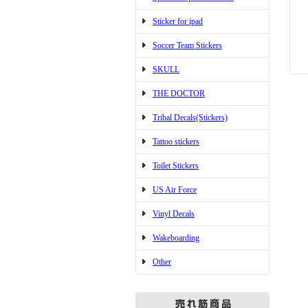
Sticker for ipad
Soccer Team Stickers
SKULL
THE DOCTOR
Tribal Decals(Stickers)
Tattoo stickers
Toilet Stickers
US Air Force
Vinyl Decals
Wakeboarding
Other