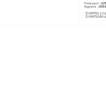
Postal parcel
Registere
【2,000円以
【2,000円以