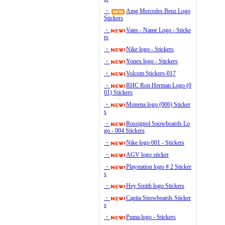
・
Amg Mercedes Benz Logo
Stickers
・
Vans - Name Logo - Sticke
rs
・
Nike logo - Stickers
・
Yonex logo - Stickers
・
Volcom Stickers-017
・
RHC Ron Herman Logo (0
01) Stickers
・
Monena logo (006) Sticker
s
・
Rossignol Snowboards Lo
go - 004 Stickers
・
Nike logo 001 - Stickers
・
AGV logo sticker
・
Playstation logo # 2 Sticker
s
・
Hey Smith logo Stickers
・
Capita Snowboards Sticker
s
・
Puma logo - Stickers