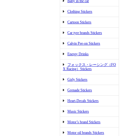
Baby in the car
Clothing Stickers
Cartoon Stickers
Car tyre brands Stickers
Calvin Pee-on Stickers
Energy Drinks
フォックス・レーシング（FO
X Racing）Stickers
Girly Stickers
Grenade Stickers
Heart-Decals Stickers
Music Stickers
Motor’s brand Stickers
Motor oil brands Stickers