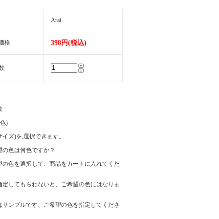
Arai
価格
398円(税込)
数
数
(色)
e(サイズ)を,選択できます。
望の色は何色ですか？
望の色を選択して、商品をカートに入れてくだ
指定してもらわないと、ご希望の色にはなりま
はサンプルです、ご希望の色を指定してくださ