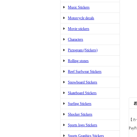
Music Stickers
Motorcycle decals
Movie stickers
Characters
Pictogram (Stickers)
Rolling stones
Reef Surfwear Stickers
Snowboard Stickers
Skateboard Stickers
Surfing Stickers
Shocker Stickers
【カ
Sports logo Stickers
PayP
Sports Graphics Stickers