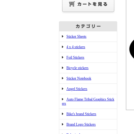
Sticker Sheets
4 x 4 stickers
Foil Stickers
Bicycle stickers
Sticker Notebook
Angel Stickers
Auto Flame Tribal Graphics Stick
ers
Bike's brand Stickers
Brand Logo Stickers