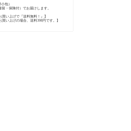
（国際小包）
d（国際書留・保険付）でお届けします。
上のお買い上げで『送料無料！』】
内のお買い上げの場合、送料398円です。】