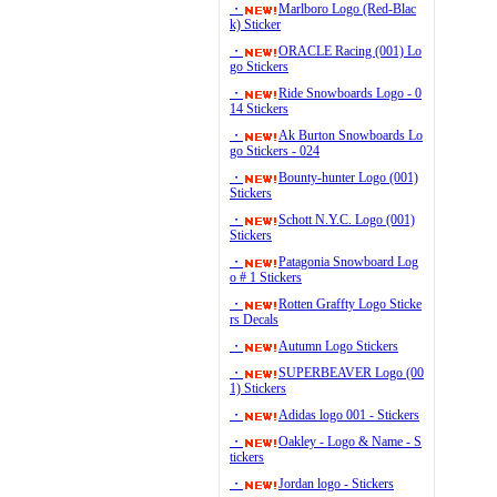
・
Marlboro Logo (Red-Blac
k) Sticker
・
ORACLE Racing (001) Lo
go Stickers
・
Ride Snowboards Logo - 0
14 Stickers
・
Ak Burton Snowboards Lo
go Stickers - 024
・
Bounty-hunter Logo (001)
Stickers
・
Schott N.Y.C. Logo (001)
Stickers
・
Patagonia Snowboard Log
o # 1 Stickers
・
Rotten Graffty Logo Sticke
rs Decals
・
Autumn Logo Stickers
・
SUPERBEAVER Logo (00
1) Stickers
・
Adidas logo 001 - Stickers
・
Oakley - Logo & Name - S
tickers
・
Jordan logo - Stickers