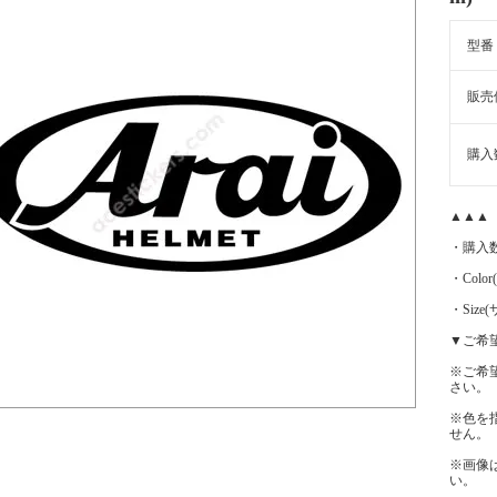
型番
販売
購入
▲▲▲
・購入
・Color
・Siz
▼ご希
※ご希
さい。
※色を
せん。
※画像
い。