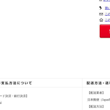
買
こ
こ
【配送業者】
ード決済・銀行決済】
日本郵便（JapanP
al
【配送方法】