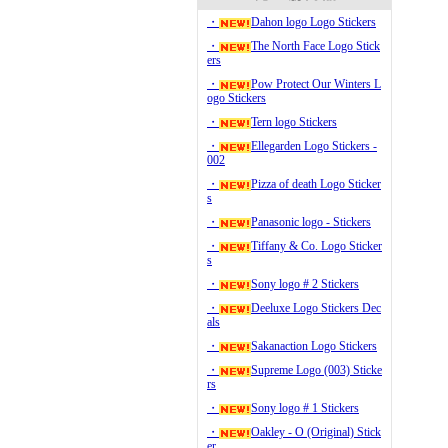
・
Dahon logo Logo Stickers
・
The North Face Logo Stick
ers
・
Pow Protect Our Winters L
ogo Stickers
・
Tern logo Stickers
・
Ellegarden Logo Stickers -
002
・
Pizza of death Logo Sticker
s
・
Panasonic logo - Stickers
・
Tiffany & Co. Logo Sticker
s
・
Sony logo # 2 Stickers
・
Deeluxe Logo Stickers Dec
als
・
Sakanaction Logo Stickers
・
Supreme Logo (003) Sticke
rs
・
Sony logo # 1 Stickers
・
Oakley - O (Original) Stick
er