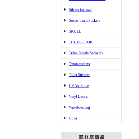
Sticker for ipad
Soccer Team Stickers
SKULL
THE DOCTOR
Tribal Decals(Stickers)
Tattoo stickers
Toilet Stickers
US Air Force
Vinyl Decals
Wakeboarding
Other