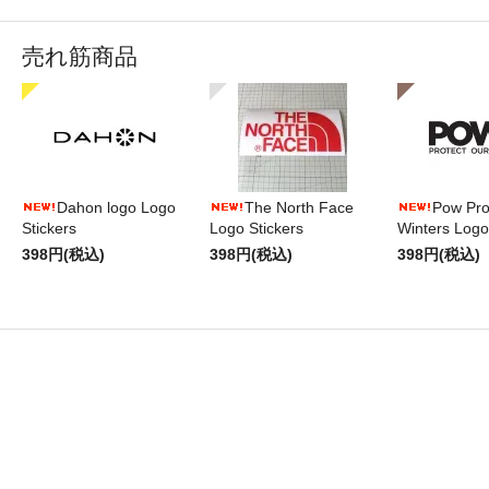
売れ筋商品
Dahon logo Logo
The North Face
Pow Pro
Stickers
Logo Stickers
Winters Logo
398円(税込)
398円(税込)
398円(税込)