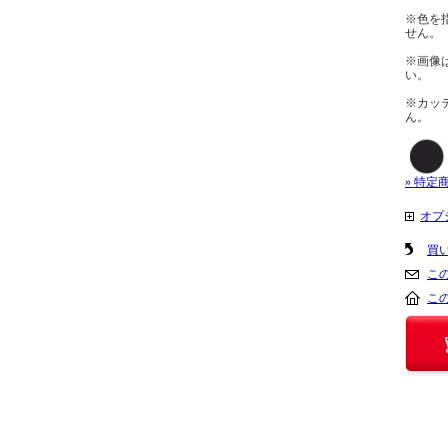
※色を
せん。
※画像
い。
※カッ
ん。
» 特定
オプ
買
こ
こ