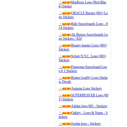
・
Marlboro Logo (Red-Blac
k) Sticker
・
ORACLE Racing (001) Lo
go Stickers
・
Ride Snowboards Logo - 0
14 Stickers
・
Ak Burton Snowboards Lo
go Stickers - 024
・
Bounty-hunter Logo (001)
Stickers
・
Schott N.Y.C. Logo (001)
Stickers
・
Patagonia Snowboard Log
o # 1 Stickers
・
Rotten Graffty Logo Sticke
rs Decals
・
Autumn Logo Stickers
・
SUPERBEAVER Logo (00
1) Stickers
・
Adidas logo 001 - Stickers
・
Oakley - Logo & Name - S
tickers
・
Jordan logo - Stickers