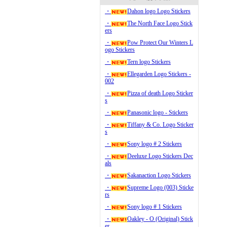
・
Dahon logo Logo Stickers
・
The North Face Logo Stick
ers
・
Pow Protect Our Winters L
ogo Stickers
・
Tern logo Stickers
・
Ellegarden Logo Stickers -
002
・
Pizza of death Logo Sticker
s
・
Panasonic logo - Stickers
・
Tiffany & Co. Logo Sticker
s
・
Sony logo # 2 Stickers
・
Deeluxe Logo Stickers Dec
als
・
Sakanaction Logo Stickers
・
Supreme Logo (003) Sticke
rs
・
Sony logo # 1 Stickers
・
Oakley - O (Original) Stick
er