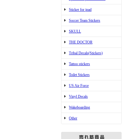
Sticker for ipad
Soccer Team Stickers
SKULL
THE DOCTOR
Tribal Decals(Stickers)
Tattoo stickers
Toilet Stickers
US Air Force
Vinyl Decals
Wakeboarding
Other