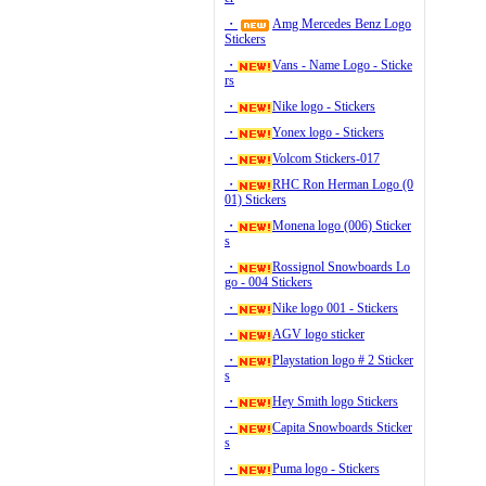
・
Amg Mercedes Benz Logo
Stickers
・
Vans - Name Logo - Sticke
rs
・
Nike logo - Stickers
・
Yonex logo - Stickers
・
Volcom Stickers-017
・
RHC Ron Herman Logo (0
01) Stickers
・
Monena logo (006) Sticker
s
・
Rossignol Snowboards Lo
go - 004 Stickers
・
Nike logo 001 - Stickers
・
AGV logo sticker
・
Playstation logo # 2 Sticker
s
・
Hey Smith logo Stickers
・
Capita Snowboards Sticker
s
・
Puma logo - Stickers