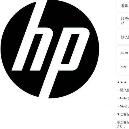
型番
販売
格
購入
color
size
▲▲▲
・購入
・Color
・Siz
▼ご希
※ご希
さい。