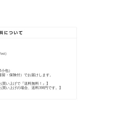
ost）
（国際小包）
d（国際書留・保険付）でお届けします。
上のお買い上げで『送料無料！』】
内のお買い上げの場合、送料398円です。】