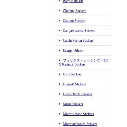
Baby in the car
Clothing Stickers
Cartoon Stickers
Car tyre brands Stickers
Calvin Pee-on Stickers
Energy Drinks
フォックス・レーシング（FO
X Racing）Stickers
Girly Stickers
Grenade Stickers
Heart-Decals Stickers
Music Stickers
Motor’s brand Stickers
Motor oil brands Stickers