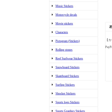
Music Stickers
Motorcycle decals
Movie stickers
Characters
【カ
Pictogram (Stickers)
PayP
Rolling stones
Reef Surfwear Stickers
Snowboard Stickers
Skateboard Stickers
Surfing Stickers
Shocker Stickers
Sports logo Stickers
Sports Graphics Stickers