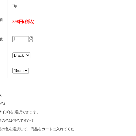
Hp
価
398円(税込)
数
数
(色)
e(サイズ)を,選択できます。
望の色は何色ですか？
望の色を選択して、商品をカートに入れてくだ