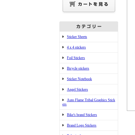
Sticker Sheets
4 x 4 stickers
Foil Stickers
Bicycle stickers
Sticker Notebook
Angel Stickers
Auto Flame Tribal Graphics Stick
ers
Bike's brand Stickers
Brand Logo Stickers