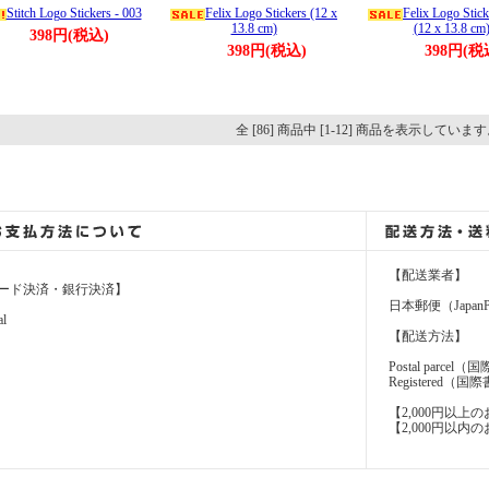
Stitch Logo Stickers - 003
Felix Logo Stickers (12 x
Felix Logo Stick
13.8 cm)
(12 x 13.8 cm
398円(税込)
398円(税込)
398円(税
全 [86] 商品中 [1-12] 商品を表示していま
【配送業者】
ード決済・銀行決済】
日本郵便（JapanP
al
【配送方法】
Postal parcel
Registere
【2,000円以
【2,000円以