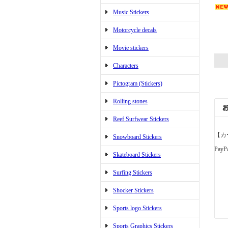
Music Stickers
Motorcycle decals
Movie stickers
Characters
Pictogram (Stickers)
Rolling stones
Reef Surfwear Stickers
【カ
Snowboard Stickers
PayP
Skateboard Stickers
Surfing Stickers
Shocker Stickers
Sports logo Stickers
Sports Graphics Stickers