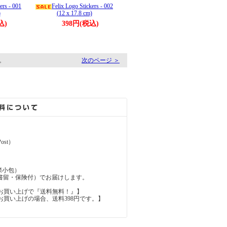
ers - 001
Felix Logo Stickers - 002
)
(12 x 17.8 cm)
込)
398円(税込)
す。
次のページ ＞
ost）
（国際小包）
d（国際書留・保険付）でお届けします。
上のお買い上げで『送料無料！』】
内のお買い上げの場合、送料398円です。】