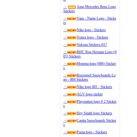
・
Amg Mercedes Benz Logo
Stickers
・
Vans - Name Logo - Sticke
rs
・
Nike logo - Stickers
・
Yonex logo - Stickers
・
Volcom Stickers-017
・
RHC Ron Herman Logo (0
01) Stickers
・
Monena logo (006) Sticker
s
・
Rossignol Snowboards Lo
go - 004 Stickers
・
Nike logo 001 - Stickers
・
AGV logo sticker
・
Playstation logo # 2 Sticker
s
・
Hey Smith logo Stickers
・
Capita Snowboards Sticker
s
・
Puma logo - Stickers