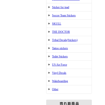
Sticker for ipad
Soccer Team Stickers
SKULL
THE DOCTOR
Tribal Decals(Stickers)
Tattoo stickers
Toilet Stickers
US Air Force
Vinyl Decals
Wakeboarding
Other