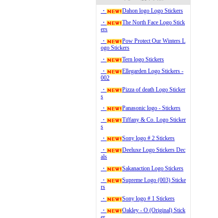
・
Dahon logo Logo Stickers
・
The North Face Logo Stick
ers
・
Pow Protect Our Winters L
ogo Stickers
・
Tern logo Stickers
・
Ellegarden Logo Stickers -
002
・
Pizza of death Logo Sticker
s
・
Panasonic logo - Stickers
・
Tiffany & Co. Logo Sticker
s
・
Sony logo # 2 Stickers
・
Deeluxe Logo Stickers Dec
als
・
Sakanaction Logo Stickers
・
Supreme Logo (003) Sticke
rs
・
Sony logo # 1 Stickers
・
Oakley - O (Original) Stick
er