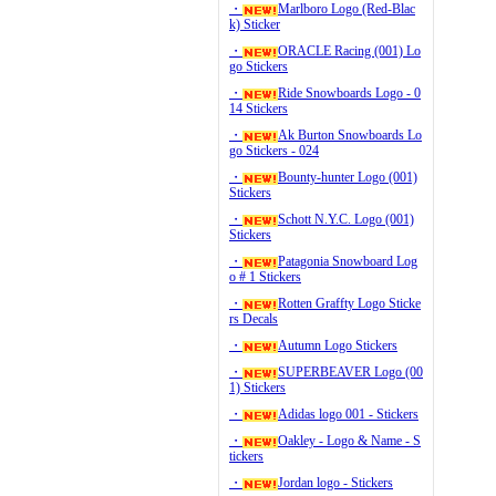
・
Marlboro Logo (Red-Blac
k) Sticker
・
ORACLE Racing (001) Lo
go Stickers
・
Ride Snowboards Logo - 0
14 Stickers
・
Ak Burton Snowboards Lo
go Stickers - 024
・
Bounty-hunter Logo (001)
Stickers
・
Schott N.Y.C. Logo (001)
Stickers
・
Patagonia Snowboard Log
o # 1 Stickers
・
Rotten Graffty Logo Sticke
rs Decals
・
Autumn Logo Stickers
・
SUPERBEAVER Logo (00
1) Stickers
・
Adidas logo 001 - Stickers
・
Oakley - Logo & Name - S
tickers
・
Jordan logo - Stickers