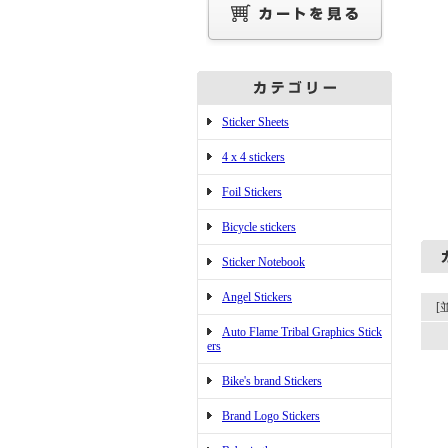
Sticker Sheets
4 x 4 stickers
Foil Stickers
Bicycle stickers
Sticker Notebook
Angel Stickers
[
Auto Flame Tribal Graphics Stick
ers
Bike's brand Stickers
Brand Logo Stickers