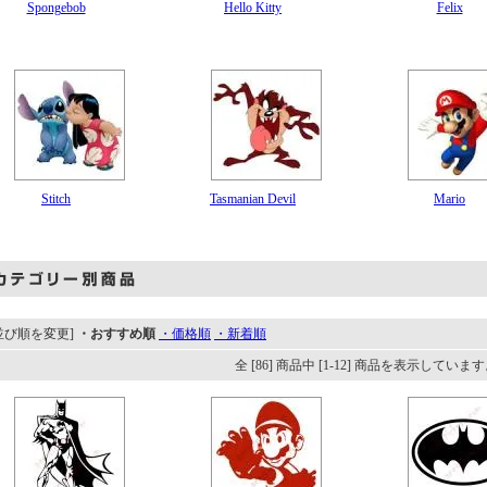
Spongebob
Hello Kitty
Felix
Stitch
Tasmanian Devil
Mario
並び順を変更]
・おすすめ順
・価格順
・新着順
全 [86] 商品中 [1-12] 商品を表示していま