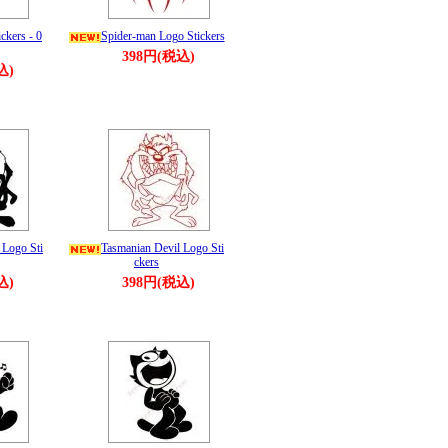
ckers - 0
Spider-man Logo Stickers
398円(税込)
込)
 Logo Sti
Tasmanian Devil Logo Sti
ckers
込)
398円(税込)