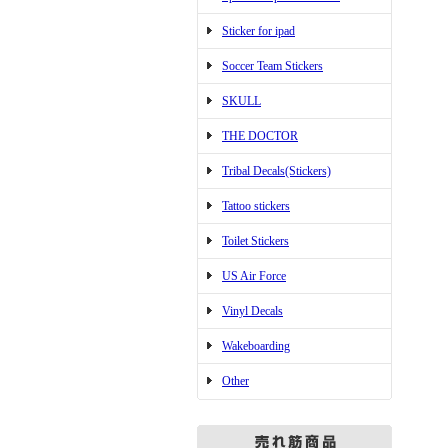
Sticker for ipad
Soccer Team Stickers
SKULL
THE DOCTOR
Tribal Decals(Stickers)
Tattoo stickers
Toilet Stickers
US Air Force
Vinyl Decals
Wakeboarding
Other