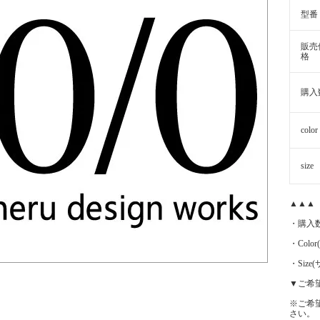
型番
販売
格
購入
color
size
▲▲▲
・購入
・Color
・Siz
▼ご希
※ご希
さい。