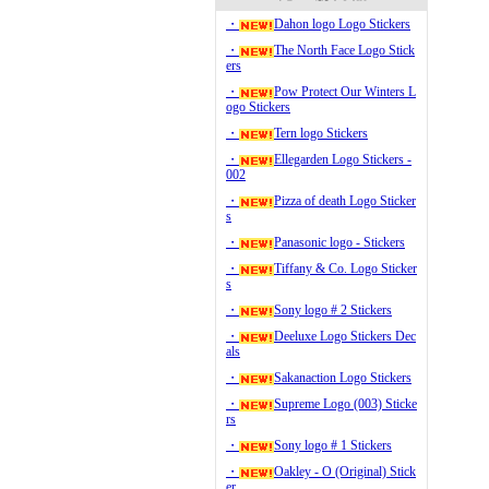
・
Dahon logo Logo Stickers
・
The North Face Logo Stick
ers
・
Pow Protect Our Winters L
ogo Stickers
・
Tern logo Stickers
・
Ellegarden Logo Stickers -
002
・
Pizza of death Logo Sticker
s
・
Panasonic logo - Stickers
・
Tiffany & Co. Logo Sticker
s
・
Sony logo # 2 Stickers
・
Deeluxe Logo Stickers Dec
als
・
Sakanaction Logo Stickers
・
Supreme Logo (003) Sticke
rs
・
Sony logo # 1 Stickers
・
Oakley - O (Original) Stick
er