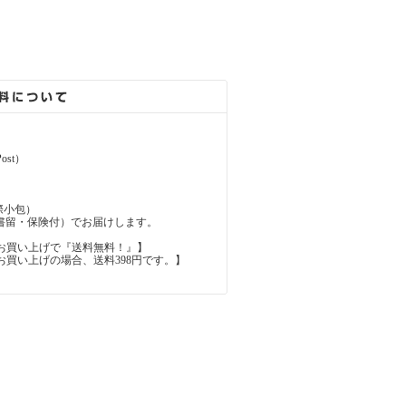
ost）
（国際小包）
d（国際書留・保険付）でお届けします。
上のお買い上げで『送料無料！』】
内のお買い上げの場合、送料398円です。】