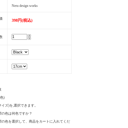
Neru design works
価
398円(税込)
数
数
(色)
e(サイズ)を,選択できます。
望の色は何色ですか？
望の色を選択して、商品をカートに入れてくだ