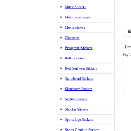
Music Stickers
Motorcycle decals
Movie stickers
Characters
【カ
Pictogram (Stickers)
PayP
Rolling stones
Reef Surfwear Stickers
Snowboard Stickers
Skateboard Stickers
Surfing Stickers
Shocker Stickers
Sports logo Stickers
Sports Graphics Stickers