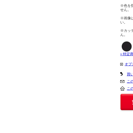
※色を
せん。
※画像
い。
※カッ
ん。
» 特定
オプ
買
こ
こ