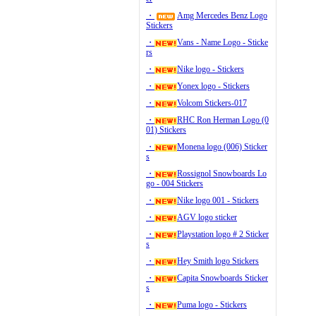
・
Amg Mercedes Benz Logo
Stickers
・
Vans - Name Logo - Sticke
rs
・
Nike logo - Stickers
・
Yonex logo - Stickers
・
Volcom Stickers-017
・
RHC Ron Herman Logo (0
01) Stickers
・
Monena logo (006) Sticker
s
・
Rossignol Snowboards Lo
go - 004 Stickers
・
Nike logo 001 - Stickers
・
AGV logo sticker
・
Playstation logo # 2 Sticker
s
・
Hey Smith logo Stickers
・
Capita Snowboards Sticker
s
・
Puma logo - Stickers