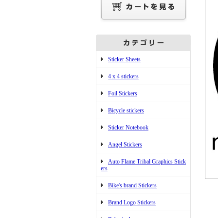
Sticker Sheets
4 x 4 stickers
Foil Stickers
Bicycle stickers
Sticker Notebook
Angel Stickers
Auto Flame Tribal Graphics Stick
ers
Bike's brand Stickers
Brand Logo Stickers