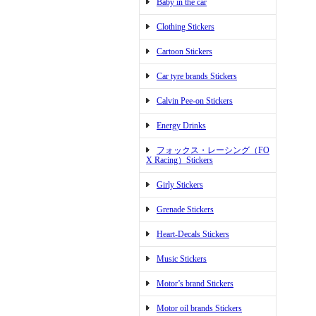
Baby in the car
Clothing Stickers
Cartoon Stickers
Car tyre brands Stickers
Calvin Pee-on Stickers
Energy Drinks
フォックス・レーシング（FO
X Racing）Stickers
Girly Stickers
Grenade Stickers
Heart-Decals Stickers
Music Stickers
Motor’s brand Stickers
Motor oil brands Stickers