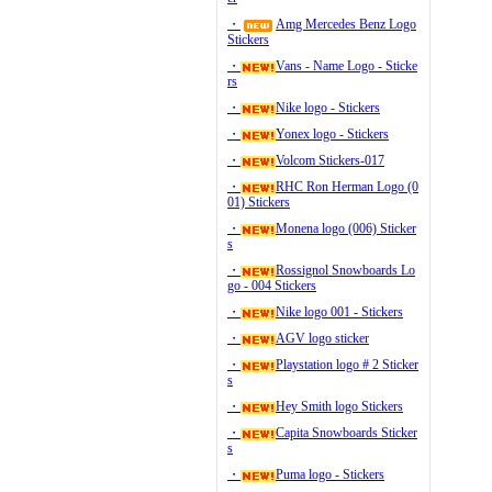
・
Amg Mercedes Benz Logo
Stickers
・
Vans - Name Logo - Sticke
rs
・
Nike logo - Stickers
・
Yonex logo - Stickers
・
Volcom Stickers-017
・
RHC Ron Herman Logo (0
01) Stickers
・
Monena logo (006) Sticker
s
・
Rossignol Snowboards Lo
go - 004 Stickers
・
Nike logo 001 - Stickers
・
AGV logo sticker
・
Playstation logo # 2 Sticker
s
・
Hey Smith logo Stickers
・
Capita Snowboards Sticker
s
・
Puma logo - Stickers