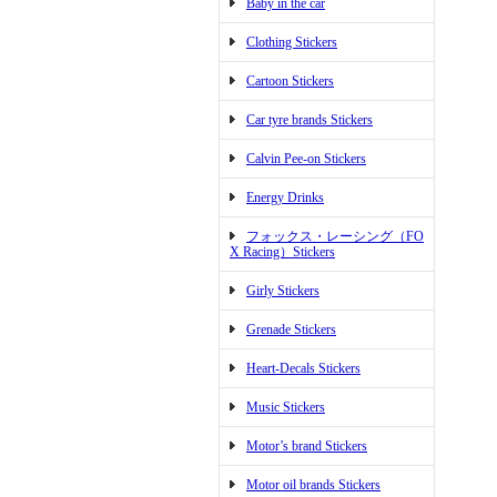
Baby in the car
Clothing Stickers
Cartoon Stickers
Car tyre brands Stickers
Calvin Pee-on Stickers
Energy Drinks
フォックス・レーシング（FO
X Racing）Stickers
Girly Stickers
Grenade Stickers
Heart-Decals Stickers
Music Stickers
Motor’s brand Stickers
Motor oil brands Stickers