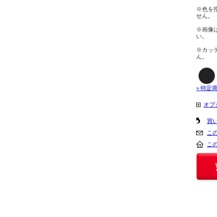
※色を
せん。
※画像
い。
※カッ
ん。
» 特定
オプ
買
こ
こ