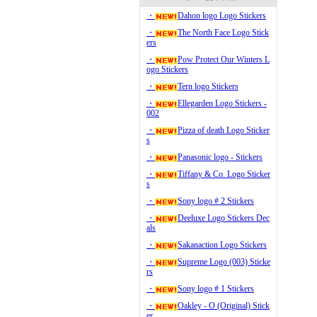
・
Dahon logo Logo Stickers
・
The North Face Logo Stick
ers
・
Pow Protect Our Winters L
ogo Stickers
・
Tern logo Stickers
・
Ellegarden Logo Stickers -
002
・
Pizza of death Logo Sticker
s
・
Panasonic logo - Stickers
・
Tiffany & Co. Logo Sticker
s
・
Sony logo # 2 Stickers
・
Deeluxe Logo Stickers Dec
als
・
Sakanaction Logo Stickers
・
Supreme Logo (003) Sticke
rs
・
Sony logo # 1 Stickers
・
Oakley - O (Original) Stick
er