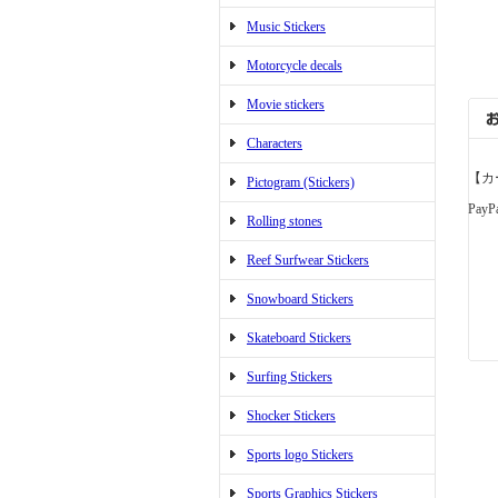
Music Stickers
Motorcycle decals
Movie stickers
Characters
【カ
Pictogram (Stickers)
PayP
Rolling stones
Reef Surfwear Stickers
Snowboard Stickers
Skateboard Stickers
Surfing Stickers
Shocker Stickers
Sports logo Stickers
Sports Graphics Stickers