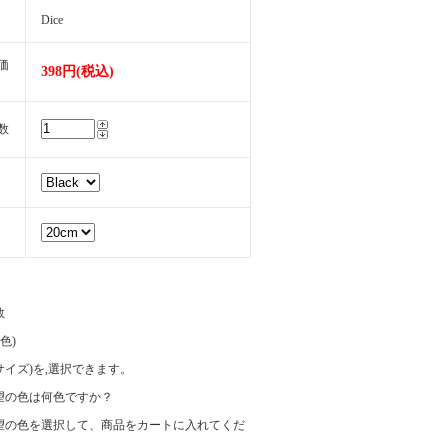
Dice
価
398円(税込)
数
数
(色)
e(サイズ)を,選択できます。
望の色は何色ですか？
望の色を選択して、商品をカートに入れてくだ