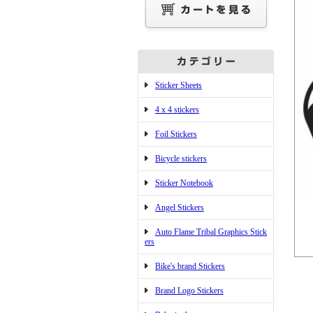
Sticker Sheets
4 x 4 stickers
Foil Stickers
Bicycle stickers
Sticker Notebook
Angel Stickers
Auto Flame Tribal Graphics Stick
ers
Bike's brand Stickers
Brand Logo Stickers