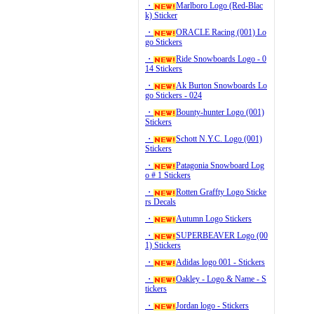
・
Marlboro Logo (Red-Blac
k) Sticker
・
ORACLE Racing (001) Lo
go Stickers
・
Ride Snowboards Logo - 0
14 Stickers
・
Ak Burton Snowboards Lo
go Stickers - 024
・
Bounty-hunter Logo (001)
Stickers
・
Schott N.Y.C. Logo (001)
Stickers
・
Patagonia Snowboard Log
o # 1 Stickers
・
Rotten Graffty Logo Sticke
rs Decals
・
Autumn Logo Stickers
・
SUPERBEAVER Logo (00
1) Stickers
・
Adidas logo 001 - Stickers
・
Oakley - Logo & Name - S
tickers
・
Jordan logo - Stickers