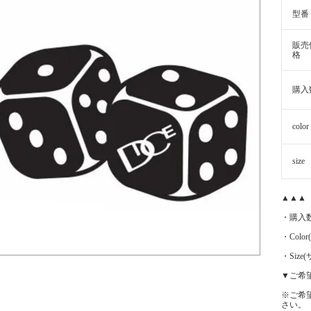
型番
販売
格
購入
color
size
▲▲▲
・購入
・Color
・Siz
▼ご希
※ご希
さい。