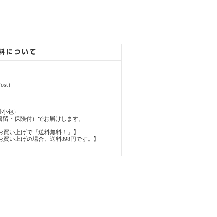
ost）
（国際小包）
d（国際書留・保険付）でお届けします。
上のお買い上げで『送料無料！』】
内のお買い上げの場合、送料398円です。】