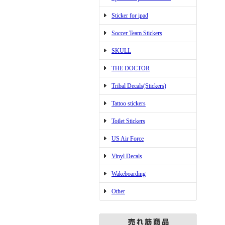
Sticker for ipad
Soccer Team Stickers
SKULL
THE DOCTOR
Tribal Decals(Stickers)
Tattoo stickers
Toilet Stickers
US Air Force
Vinyl Decals
Wakeboarding
Other