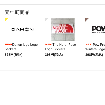
売れ筋商品
Dahon logo Logo
The North Face
Pow Pro
Stickers
Logo Stickers
Winters Logo
398円(税込)
398円(税込)
398円(税込)