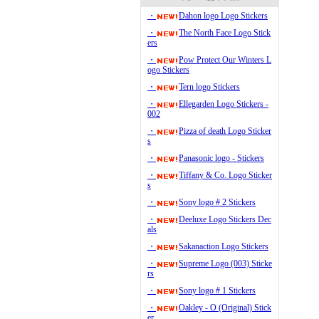
・
Dahon logo Logo Stickers
・
The North Face Logo Stick
ers
・
Pow Protect Our Winters L
ogo Stickers
・
Tern logo Stickers
・
Ellegarden Logo Stickers -
002
・
Pizza of death Logo Sticker
s
・
Panasonic logo - Stickers
・
Tiffany & Co. Logo Sticker
s
・
Sony logo # 2 Stickers
・
Deeluxe Logo Stickers Dec
als
・
Sakanaction Logo Stickers
・
Supreme Logo (003) Sticke
rs
・
Sony logo # 1 Stickers
・
Oakley - O (Original) Stick
er