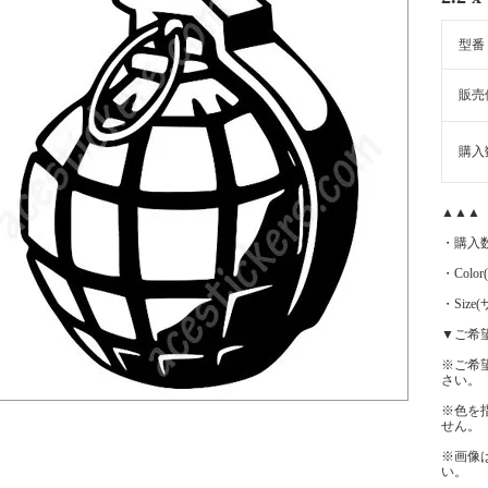
型番
販売
購入
▲▲▲
・購入
・Color
・Siz
▼ご希
※ご希
さい。
※色を
せん。
※画像
い。