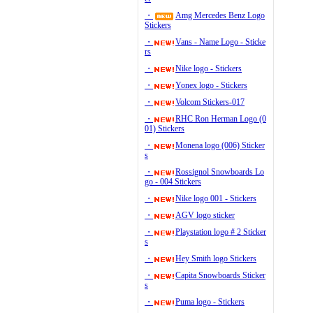
・
Amg Mercedes Benz Logo
Stickers
・
Vans - Name Logo - Sticke
rs
・
Nike logo - Stickers
・
Yonex logo - Stickers
・
Volcom Stickers-017
・
RHC Ron Herman Logo (0
01) Stickers
・
Monena logo (006) Sticker
s
・
Rossignol Snowboards Lo
go - 004 Stickers
・
Nike logo 001 - Stickers
・
AGV logo sticker
・
Playstation logo # 2 Sticker
s
・
Hey Smith logo Stickers
・
Capita Snowboards Sticker
s
・
Puma logo - Stickers