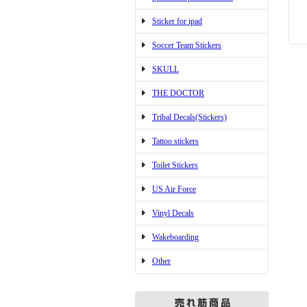
Sticker for ipad
Soccer Team Stickers
SKULL
THE DOCTOR
Tribal Decals(Stickers)
Tattoo stickers
Toilet Stickers
US Air Force
Vinyl Decals
Wakeboarding
Other