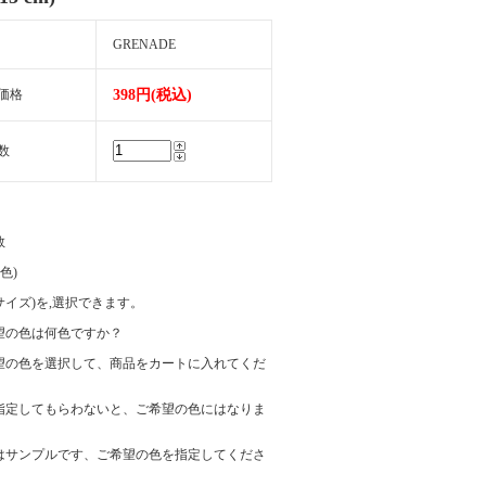
GRENADE
価格
398円(税込)
数
数
(色)
e(サイズ)を,選択できます。
望の色は何色ですか？
望の色を選択して、商品をカートに入れてくだ
指定してもらわないと、ご希望の色にはなりま
はサンプルです、ご希望の色を指定してくださ