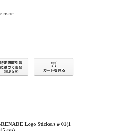
s.com
RENADE Logo Stickers # 01(1
 15 cm)