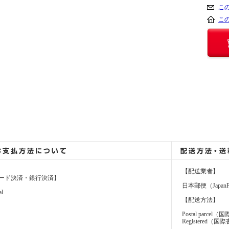
こ
こ
【配送業者】
ード決済・銀行決済】
日本郵便（JapanP
al
【配送方法】
Postal parcel
Registere