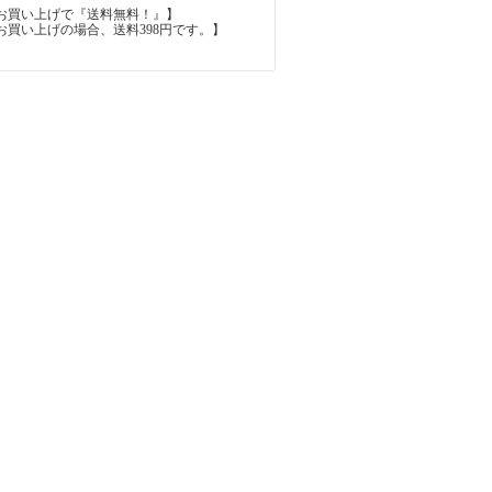
上のお買い上げで『送料無料！』】
内のお買い上げの場合、送料398円です。】