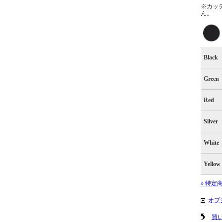
※カッ
ん。
Black
Green
Red
Silver
White
Yellow
» 特定
オプ
買