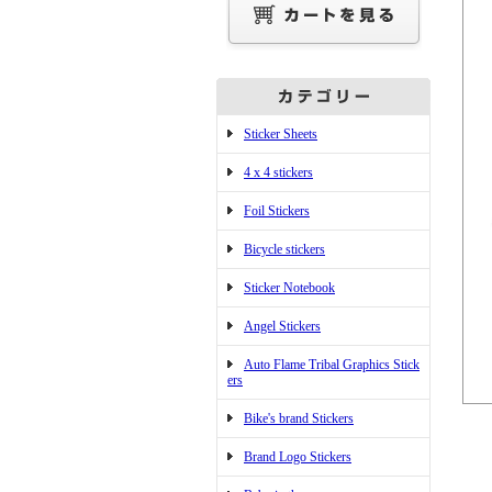
Sticker Sheets
4 x 4 stickers
Foil Stickers
Bicycle stickers
Sticker Notebook
Angel Stickers
Auto Flame Tribal Graphics Stick
ers
Bike's brand Stickers
Brand Logo Stickers