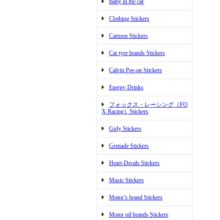
Baby in the car
Clothing Stickers
Cartoon Stickers
Car tyre brands Stickers
Calvin Pee-on Stickers
Energy Drinks
フォックス・レーシング（FO
X Racing）Stickers
Girly Stickers
Grenade Stickers
Heart-Decals Stickers
Music Stickers
Motor’s brand Stickers
Motor oil brands Stickers