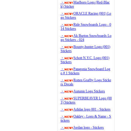
・
Marlboro Logo (Red-Blac
k) Sticker
・
ORACLE Racing (001) Lo
go Stickers
・
Ride Snowboards Logo - 0
14 Stickers
・
Ak Burton Snowboards Lo
go Stickers - 024
・
Bounty-hunter Logo (001)
Stickers
・
Schott N.Y.C. Logo (001)
Stickers
・
Patagonia Snowboard Log
o # 1 Stickers
・
Rotten Graffty Logo Sticke
rs Decals
・
Autumn Logo Stickers
・
SUPERBEAVER Logo (00
1) Stickers
・
Adidas logo 001 - Stickers
・
Oakley - Logo & Name - S
tickers
・
Jordan logo - Stickers