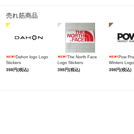
売れ筋商品
Dahon logo Logo
The North Face
Pow Pro
Stickers
Logo Stickers
Winters Logo
398円(税込)
398円(税込)
398円(税込)