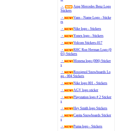
・
Amg Mercedes Benz Logo
Stickers
・
Vans - Name Logo - Sticke
rs
・
Nike logo - Stickers
・
Yonex logo - Stickers
・
Volcom Stickers-017
・
RHC Ron Herman Logo (0
01) Stickers
・
Monena logo (006) Sticker
s
・
Rossignol Snowboards Lo
go - 004 Stickers
・
Nike logo 001 - Stickers
・
AGV logo sticker
・
Playstation logo # 2 Sticker
s
・
Hey Smith logo Stickers
・
Capita Snowboards Sticker
s
・
Puma logo - Stickers