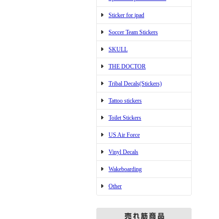
Sticker for ipad
Soccer Team Stickers
SKULL
THE DOCTOR
Tribal Decals(Stickers)
Tattoo stickers
Toilet Stickers
US Air Force
Vinyl Decals
Wakeboarding
Other