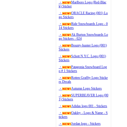
・
Marlboro Logo (Red-Blac
k) Sticker
・
ORACLE Racing (001) Lo
go Stickers
・
Ride Snowboards Logo - 0
14 Stickers
・
Ak Burton Snowboards Lo
go Stickers - 024
・
Bounty-hunter Logo (001)
Stickers
・
Schott N.Y.C. Logo (001)
Stickers
・
Patagonia Snowboard Log
o # 1 Stickers
・
Rotten Graffty Logo Sticke
rs Decals
・
Autumn Logo Stickers
・
SUPERBEAVER Logo (00
1) Stickers
・
Adidas logo 001 - Stickers
・
Oakley - Logo & Name - S
tickers
・
Jordan logo - Stickers