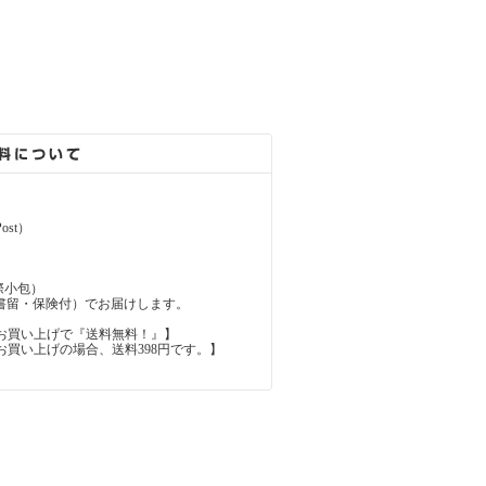
ost）
（国際小包）
d（国際書留・保険付）でお届けします。
上のお買い上げで『送料無料！』】
内のお買い上げの場合、送料398円です。】