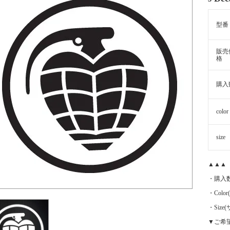
型番
販売
格
購入
color
size
▲▲▲
・購入
・Color
・Siz
▼ご希