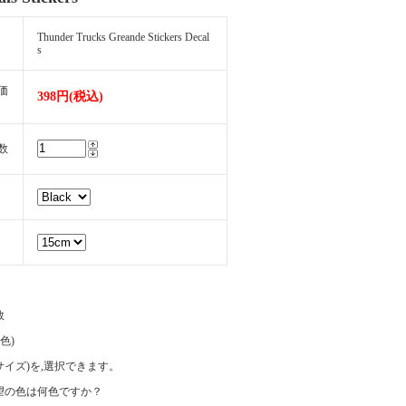
Thunder Trucks Greande Stickers Decal
s
価
398円(税込)
数
数
(色)
e(サイズ)を,選択できます。
望の色は何色ですか？