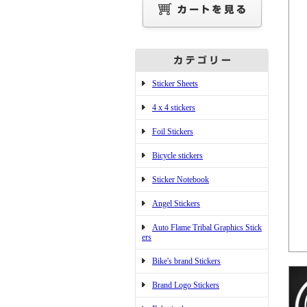
Sticker Sheets
4 x 4 stickers
Foil Stickers
Bicycle stickers
Sticker Notebook
Angel Stickers
Auto Flame Tribal Graphics Stick
ers
Bike's brand Stickers
Brand Logo Stickers