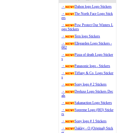
・
Dahon logo Logo Stickers
・
The North Face Logo Stick
ers
・
Pow Protect Our Winters L
ogo Stickers
・
Tern logo Stickers
・
Ellegarden Logo Stickers -
002
・
Pizza of death Logo Sticker
s
・
Panasonic logo - Stickers
・
Tiffany & Co. Logo Sticker
s
・
Sony logo # 2 Stickers
・
Deeluxe Logo Stickers Dec
als
・
Sakanaction Logo Stickers
・
Supreme Logo (003) Sticke
rs
・
Sony logo # 1 Stickers
・
Oakley - O (Original) Stick
er