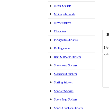
Music Stickers
Motorcycle decals
Movie stickers
Characters
Pictogram (Stickers)
【カ
Rolling stones
PayP
Reef Surfwear Stickers
Snowboard Stickers
Skateboard Stickers
Surfing Stickers
Shocker Stickers
Sports logo Stickers
Sports Graphics Stickers