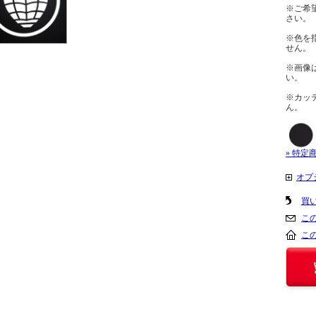
※ご希
さい。
※色を
せん。
※画像
い。
※カッ
ん。
» 特定
オプ
買
こ
こ