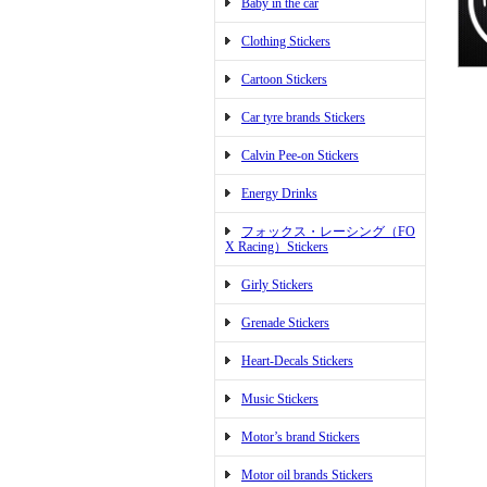
Baby in the car
Clothing Stickers
Cartoon Stickers
Car tyre brands Stickers
Calvin Pee-on Stickers
Energy Drinks
フォックス・レーシング（FO
X Racing）Stickers
Girly Stickers
Grenade Stickers
Heart-Decals Stickers
Music Stickers
Motor’s brand Stickers
Motor oil brands Stickers