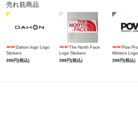
売れ筋商品
Dahon logo Logo
The North Face
Pow Pro
Stickers
Logo Stickers
Winters Logo
398円(税込)
398円(税込)
398円(税込)