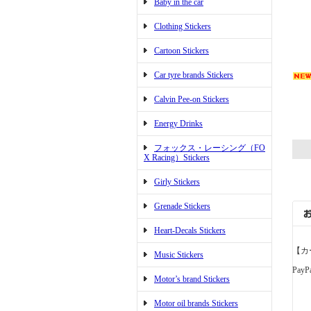
Baby in the car
Clothing Stickers
Cartoon Stickers
Car tyre brands Stickers
Calvin Pee-on Stickers
Energy Drinks
フォックス・レーシング（FO
X Racing）Stickers
Girly Stickers
Grenade Stickers
Heart-Decals Stickers
【カ
Music Stickers
PayP
Motor’s brand Stickers
Motor oil brands Stickers