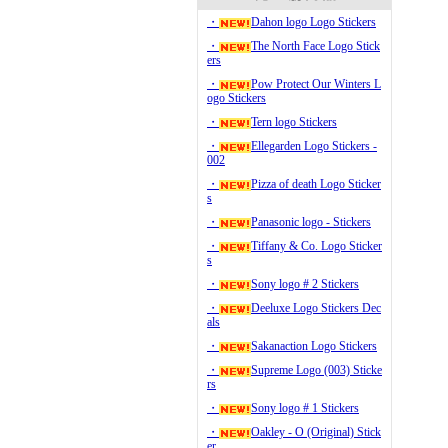
・
Dahon logo Logo Stickers
・
The North Face Logo Stick
ers
・
Pow Protect Our Winters L
ogo Stickers
・
Tern logo Stickers
・
Ellegarden Logo Stickers -
002
・
Pizza of death Logo Sticker
s
・
Panasonic logo - Stickers
・
Tiffany & Co. Logo Sticker
s
・
Sony logo # 2 Stickers
・
Deeluxe Logo Stickers Dec
als
・
Sakanaction Logo Stickers
・
Supreme Logo (003) Sticke
rs
・
Sony logo # 1 Stickers
・
Oakley - O (Original) Stick
er