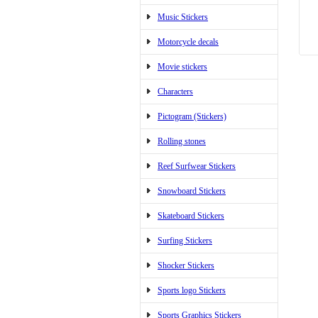
Music Stickers
Motorcycle decals
Movie stickers
Characters
Pictogram (Stickers)
Rolling stones
Reef Surfwear Stickers
Snowboard Stickers
Skateboard Stickers
Surfing Stickers
Shocker Stickers
Sports logo Stickers
Sports Graphics Stickers