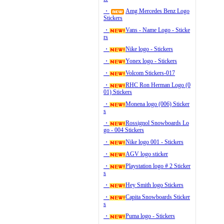
・
Amg Mercedes Benz Logo
Stickers
・
Vans - Name Logo - Sticke
rs
・
Nike logo - Stickers
・
Yonex logo - Stickers
・
Volcom Stickers-017
・
RHC Ron Herman Logo (0
01) Stickers
・
Monena logo (006) Sticker
s
・
Rossignol Snowboards Lo
go - 004 Stickers
・
Nike logo 001 - Stickers
・
AGV logo sticker
・
Playstation logo # 2 Sticker
s
・
Hey Smith logo Stickers
・
Capita Snowboards Sticker
s
・
Puma logo - Stickers