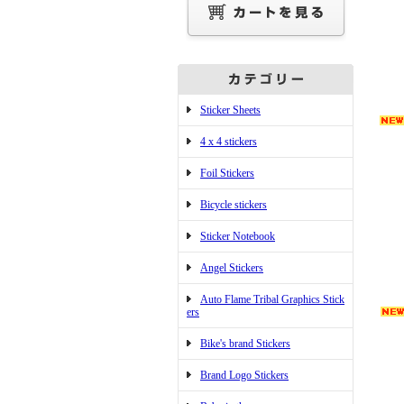
Sticker Sheets
4 x 4 stickers
Foil Stickers
Bicycle stickers
Sticker Notebook
Angel Stickers
Auto Flame Tribal Graphics Stick
ers
Bike's brand Stickers
Brand Logo Stickers