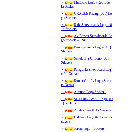
・
Marlboro Logo (Red-Blac
k) Sticker
・
ORACLE Racing (001) Lo
go Stickers
・
Ride Snowboards Logo - 0
14 Stickers
・
Ak Burton Snowboards Lo
go Stickers - 024
・
Bounty-hunter Logo (001)
Stickers
・
Schott N.Y.C. Logo (001)
Stickers
・
Patagonia Snowboard Log
o # 1 Stickers
・
Rotten Graffty Logo Sticke
rs Decals
・
Autumn Logo Stickers
・
SUPERBEAVER Logo (00
1) Stickers
・
Adidas logo 001 - Stickers
・
Oakley - Logo & Name - S
tickers
・
Jordan logo - Stickers