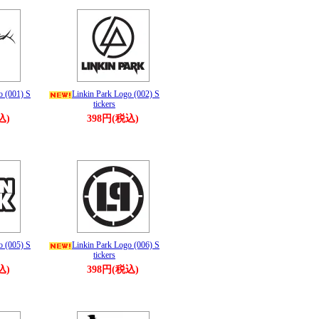
o (001) S
Linkin Park Logo (002) S
tickers
込)
398円(税込)
o (005) S
Linkin Park Logo (006) S
tickers
込)
398円(税込)