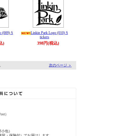
o (009) S
Linkin Park Logo (010) S
tickers
込)
398円(税込)
す。
次のページ ＞
ost）
（国際小包）
d（国際書留・保険付）でお届けします。