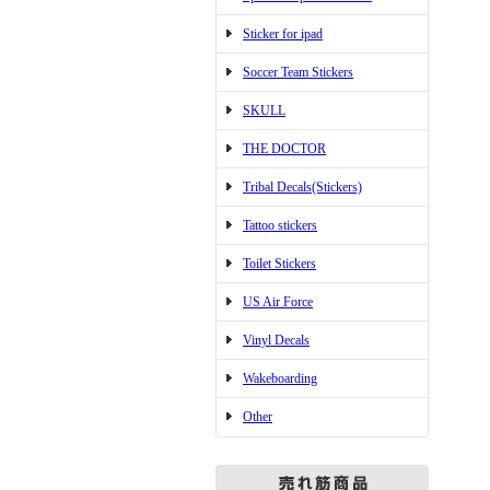
Sticker for ipad
Soccer Team Stickers
SKULL
THE DOCTOR
Tribal Decals(Stickers)
Tattoo stickers
Toilet Stickers
US Air Force
Vinyl Decals
Wakeboarding
Other