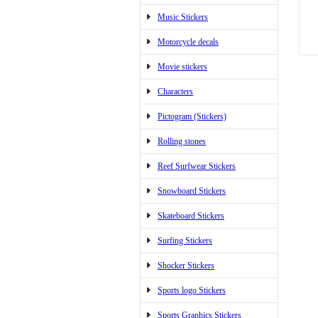
Music Stickers
Motorcycle decals
Movie stickers
Characters
Pictogram (Stickers)
Rolling stones
Reef Surfwear Stickers
Snowboard Stickers
Skateboard Stickers
Surfing Stickers
Shocker Stickers
Sports logo Stickers
Sports Graphics Stickers