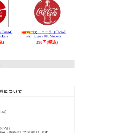
oca-C
コカ・コーラ（Coca-C
ickers
ola）Logo - 010 Stickers
込)
398円(税込)
す。
ost）
（国際小包）
d（国際書留・保険付）でお届けします。