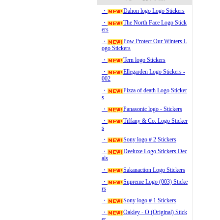
・
Dahon logo Logo Stickers
・
The North Face Logo Stick
ers
・
Pow Protect Our Winters L
ogo Stickers
・
Tern logo Stickers
・
Ellegarden Logo Stickers -
002
・
Pizza of death Logo Sticker
s
・
Panasonic logo - Stickers
・
Tiffany & Co. Logo Sticker
s
・
Sony logo # 2 Stickers
・
Deeluxe Logo Stickers Dec
als
・
Sakanaction Logo Stickers
・
Supreme Logo (003) Sticke
rs
・
Sony logo # 1 Stickers
・
Oakley - O (Original) Stick
er