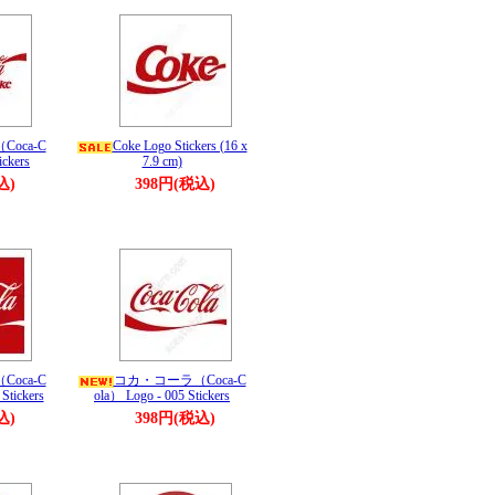
oca-C
Coke Logo Stickers (16 x
ickers
7.9 cm)
込)
398円(税込)
oca-C
コカ・コーラ（Coca-C
Stickers
ola） Logo - 005 Stickers
込)
398円(税込)