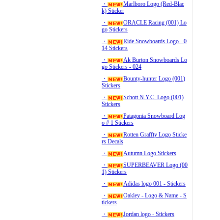
・
Marlboro Logo (Red-Blac
k) Sticker
・
ORACLE Racing (001) Lo
go Stickers
・
Ride Snowboards Logo - 0
14 Stickers
・
Ak Burton Snowboards Lo
go Stickers - 024
・
Bounty-hunter Logo (001)
Stickers
・
Schott N.Y.C. Logo (001)
Stickers
・
Patagonia Snowboard Log
o # 1 Stickers
・
Rotten Graffty Logo Sticke
rs Decals
・
Autumn Logo Stickers
・
SUPERBEAVER Logo (00
1) Stickers
・
Adidas logo 001 - Stickers
・
Oakley - Logo & Name - S
tickers
・
Jordan logo - Stickers