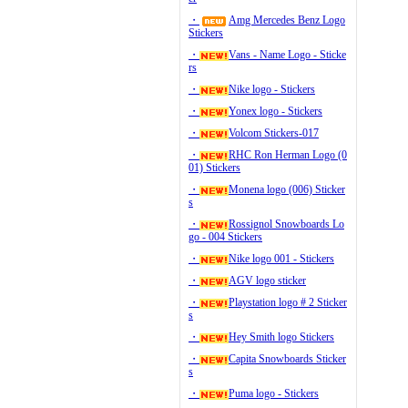
・
Amg Mercedes Benz Logo
Stickers
・
Vans - Name Logo - Sticke
rs
・
Nike logo - Stickers
・
Yonex logo - Stickers
・
Volcom Stickers-017
・
RHC Ron Herman Logo (0
01) Stickers
・
Monena logo (006) Sticker
s
・
Rossignol Snowboards Lo
go - 004 Stickers
・
Nike logo 001 - Stickers
・
AGV logo sticker
・
Playstation logo # 2 Sticker
s
・
Hey Smith logo Stickers
・
Capita Snowboards Sticker
s
・
Puma logo - Stickers