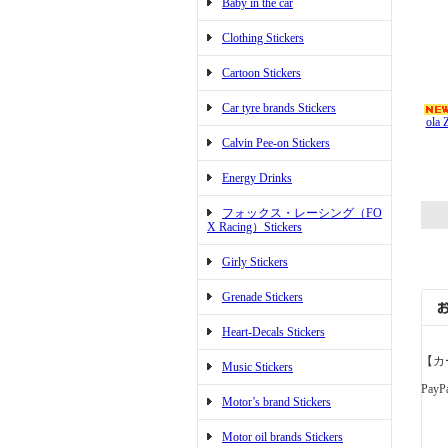
Baby in the car
Clothing Stickers
Cartoon Stickers
Car tyre brands Stickers
ola 
Calvin Pee-on Stickers
Energy Drinks
フォックス・レーシング（FO
X Racing）Stickers
Girly Stickers
Grenade Stickers
Heart-Decals Stickers
【カ
Music Stickers
PayP
Motor’s brand Stickers
Motor oil brands Stickers