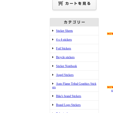
Sticker Sheets
4 x 4 stickers
Foil Stickers
Bicycle stickers
Sticker Notebook
Angel Stickers
Auto Flame Tribal Graphics Stick
ers
o
Bike's brand Stickers
Brand Logo Stickers