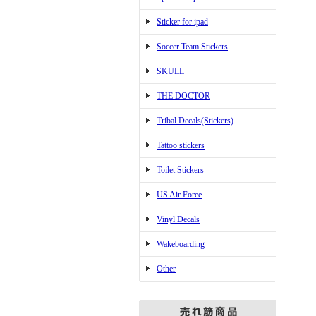
Sticker for ipad
Soccer Team Stickers
SKULL
THE DOCTOR
Tribal Decals(Stickers)
Tattoo stickers
Toilet Stickers
US Air Force
Vinyl Decals
Wakeboarding
Other