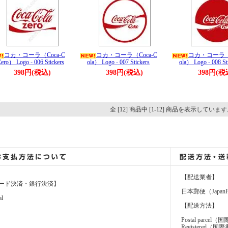
コカ・コーラ（Coca-C
コカ・コーラ（Coca-C
コカ・コーラ（C
Zero） Logo - 006 Stickers
ola） Logo - 007 Stickers
ola） Logo - 008 St
398円(税込)
398円(税込)
398円(税
全 [12] 商品中 [1-12] 商品を表示していま
【配送業者】
ード決済・銀行決済】
日本郵便（JapanP
al
【配送方法】
Postal parcel
Registere