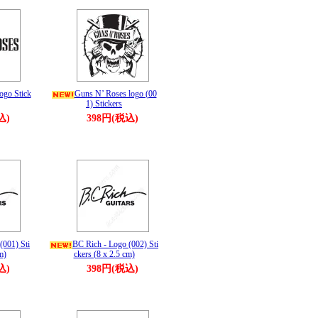
ogo Stick
Guns N’ Roses logo (00
1) Stickers
込)
398円(税込)
(001) Sti
BC Rich - Logo (002) Sti
m)
ckers (8 x 2.5 cm)
込)
398円(税込)