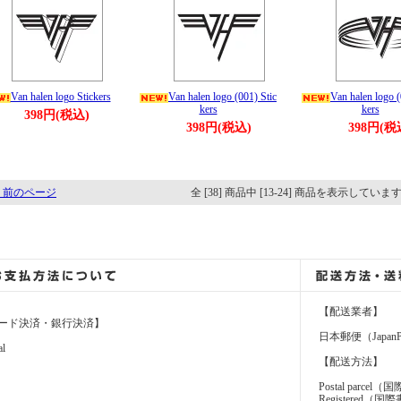
Van halen logo Stickers
Van halen logo (001) Stic
Van halen logo (
kers
kers
398円(税込)
398円(税込)
398円(税
 前のページ
全 [38] 商品中 [13-24] 商品を表示していま
【配送業者】
ード決済・銀行決済】
日本郵便（JapanP
al
【配送方法】
Postal parcel
Registere