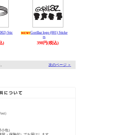
002) Stic
Gorillaz logo (001) Sticke
rs
込)
398円(税込)
す。
次のページ ＞
ost）
（国際小包）
d（国際書留・保険付）でお届けします。