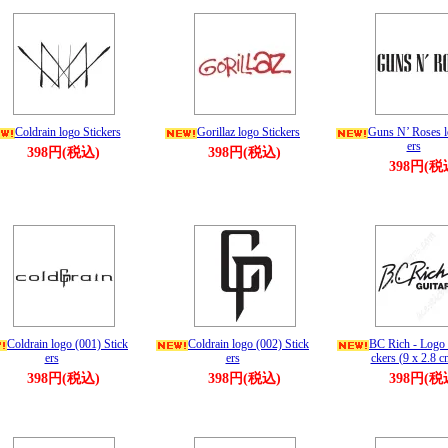
Coldrain logo Stickers
Gorillaz logo Stickers
Guns N’ Roses l
ers
398円(税込)
398円(税込)
398円(税
Coldrain logo (001) Stick
Coldrain logo (002) Stick
BC Rich - Logo 
ers
ers
ckers (9 x 2.8 c
398円(税込)
398円(税込)
398円(税