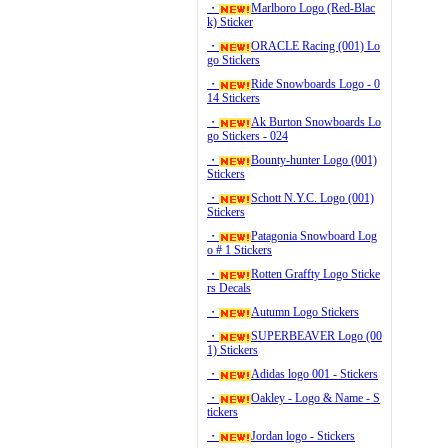
・
Marlboro Logo (Red-Blac
k) Sticker
・
ORACLE Racing (001) Lo
go Stickers
・
Ride Snowboards Logo - 0
14 Stickers
・
Ak Burton Snowboards Lo
go Stickers - 024
・
Bounty-hunter Logo (001)
Stickers
・
Schott N.Y.C. Logo (001)
Stickers
・
Patagonia Snowboard Log
o # 1 Stickers
・
Rotten Graffty Logo Sticke
rs Decals
・
Autumn Logo Stickers
・
SUPERBEAVER Logo (00
1) Stickers
・
Adidas logo 001 - Stickers
・
Oakley - Logo & Name - S
tickers
・
Jordan logo - Stickers