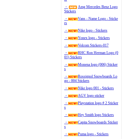
・
Amg Mercedes Benz Logo
Stickers
・
Vans - Name Logo - Sticke
rs
・
Nike logo - Stickers
・
Yonex logo - Stickers
・
Volcom Stickers-017
・
RHC Ron Herman Logo (0
01) Stickers
・
Monena logo (006) Sticker
s
・
Rossignol Snowboards Lo
go - 004 Stickers
・
Nike logo 001 - Stickers
・
AGV logo sticker
・
Playstation logo # 2 Sticker
s
・
Hey Smith logo Stickers
・
Capita Snowboards Sticker
s
・
Puma logo - Stickers