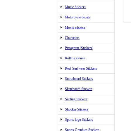
Music Stickers
Motorcycle decals
Movie stickers
Characters
Pictogram (Stickers)
Rolling stones
Reef Surfwear Stickers
Snowboard Stickers
Skateboard Stickers
Surfing Stickers
Shocker Stickers
Sports logo Stickers
Sports Graphics Stickers