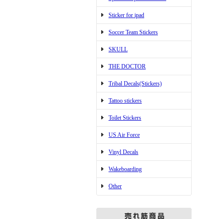
Sticker for ipad
Soccer Team Stickers
SKULL
THE DOCTOR
Tribal Decals(Stickers)
Tattoo stickers
Toilet Stickers
US Air Force
Vinyl Decals
Wakeboarding
Other