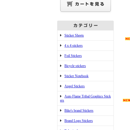
Sticker Sheets
4 x 4 stickers
Foil Stickers
Bicycle stickers
Sticker Notebook
Angel Stickers
Auto Flame Tribal Graphics Stick
ers
Bike's brand Stickers
Brand Logo Stickers