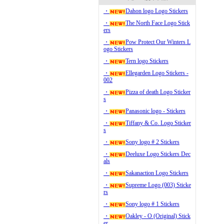
・
Dahon logo Logo Stickers
・
The North Face Logo Stick
ers
・
Pow Protect Our Winters L
ogo Stickers
・
Tern logo Stickers
・
Ellegarden Logo Stickers -
002
・
Pizza of death Logo Sticker
s
・
Panasonic logo - Stickers
・
Tiffany & Co. Logo Sticker
s
・
Sony logo # 2 Stickers
・
Deeluxe Logo Stickers Dec
als
・
Sakanaction Logo Stickers
・
Supreme Logo (003) Sticke
rs
・
Sony logo # 1 Stickers
・
Oakley - O (Original) Stick
er