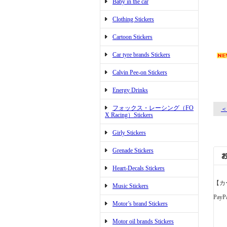
Baby in the car
Clothing Stickers
Cartoon Stickers
Car tyre brands Stickers
Calvin Pee-on Stickers
Energy Drinks
フォックス・レーシング（FO
＜
X Racing）Stickers
Girly Stickers
Grenade Stickers
Heart-Decals Stickers
【カ
Music Stickers
PayP
Motor’s brand Stickers
Motor oil brands Stickers